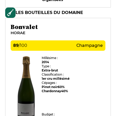
LES BOUTEILLES DU DOMAINE
Bonvalet
HORAE
89
/
100
Champagne
Millésime :
2014
Type :
Extra-brut
Classification :
1er cru millésimé
Cépages :
Pinot noir
60%
Chardonnay
40%
Budget :