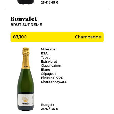
25 € à 45 €
Bonvalet
BRUT SUPRÊME
87
/
100
Champagne
Millésime :
BSA
Type :
Extra-brut
Classification :
Blanc
Cépages :
Pinot noir
70%
Chardonnay
30%
Budget :
25 € à 45 €