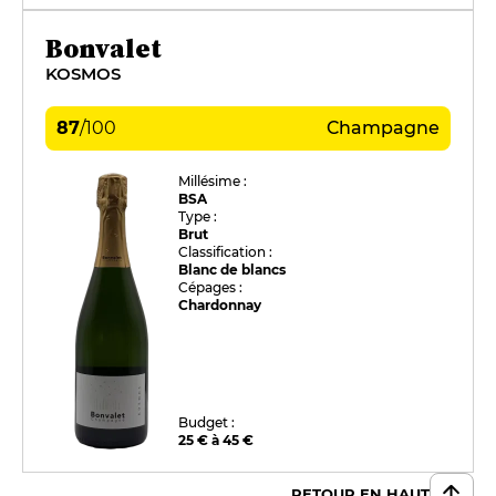
Bonvalet
KOSMOS
87
/
100
Champagne
Millésime :
BSA
Type :
Brut
Classification :
Blanc de blancs
Cépages :
Chardonnay
Budget :
25 € à 45 €
RETOUR EN HAUT