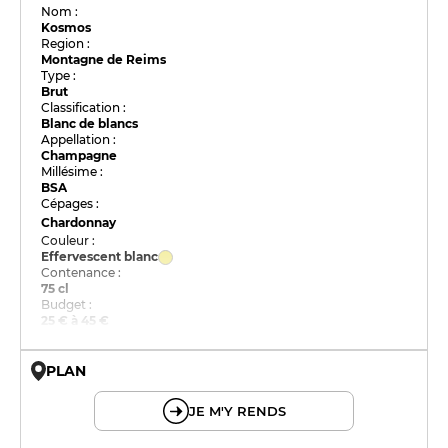
Nom :
Kosmos
Region :
Montagne de Reims
Type :
Brut
Classification :
Blanc de blancs
Appellation :
Champagne
Millésime :
BSA
Cépages :
Chardonnay
Couleur :
Effervescent blanc
Contenance :
75 cl
Budget :
25 € à 45 €
PLAN
© OpenMapTiles © OpenStreetMap
JE M'Y RENDS