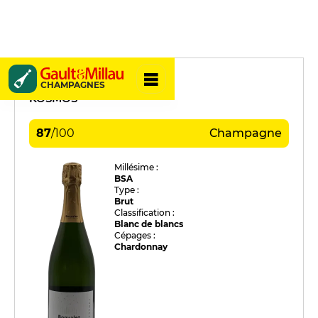
Bonvalet
CHAMPAGNES
KOSMOS
87
/
100
Champagne
Millésime :
BSA
Type :
Brut
Classification :
Blanc de blancs
Cépages :
Chardonnay