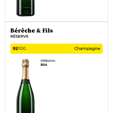
Bérêche & Fils
RÉSERVE
92
/
100
Champagne
Millésime :
BSA