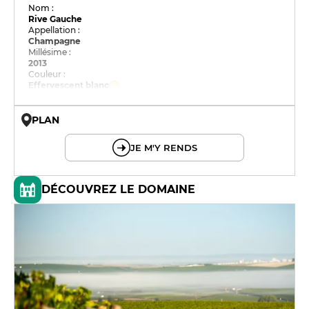
Nom :
Rive Gauche
Appellation :
Champagne
Millésime :
2013
Couleur :
Effervescent blanc
PLAN
© OpenMapTiles © OpenStreetMap
JE M'Y RENDS
DÉCOUVREZ LE DOMAINE