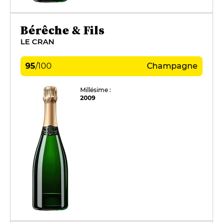
Bérêche & Fils
LE CRAN
95
/
100
Champagne
Millésime :
2009