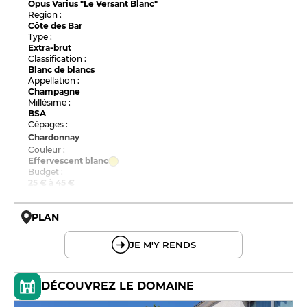
Opus Varius "Le Versant Blanc"
Region :
Côte des Bar
Type :
Extra-brut
Classification :
Blanc de blancs
Appellation :
Champagne
Millésime :
BSA
Cépages :
Chardonnay
Couleur :
Effervescent blanc
Budget :
25 € à 45 €
PLAN
© OpenMapTiles © OpenStreetMap
JE M'Y RENDS
DÉCOUVREZ LE DOMAINE