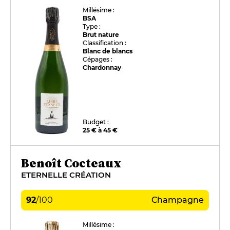
Millésime :
BSA
Type :
Brut nature
Classification :
Blanc de blancs
Cépages :
Chardonnay
Budget :
25 € à 45 €
Benoît Cocteaux
ETERNELLE CRÉATION
92
/
100
Champagne
Millésime :