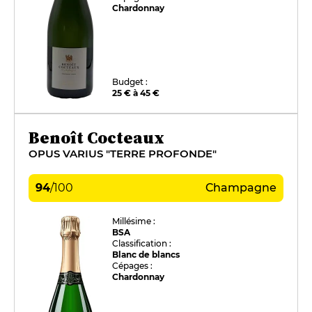
Chardonnay
Budget :
25 € à 45 €
Benoît Cocteaux
OPUS VARIUS "TERRE PROFONDE"
94
/
100
Champagne
Millésime :
BSA
Classification :
Blanc de blancs
Cépages :
Chardonnay