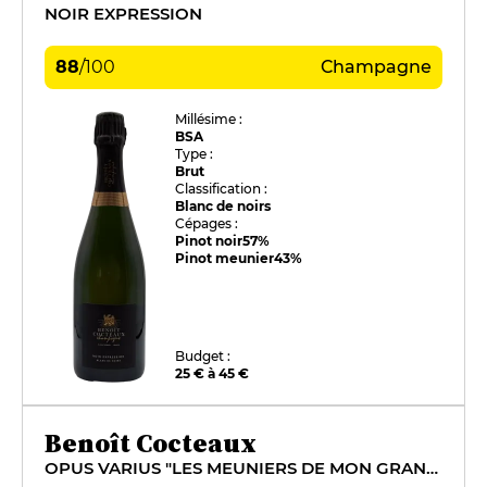
NOIR EXPRESSION
88
/
100
Champagne
Millésime :
BSA
Type :
Brut
Classification :
Blanc de noirs
Cépages :
Pinot noir
57%
Pinot meunier
43%
Budget :
25 € à 45 €
Benoît Cocteaux
OPUS VARIUS "LES MEUNIERS DE MON GRAND-PÈRE"