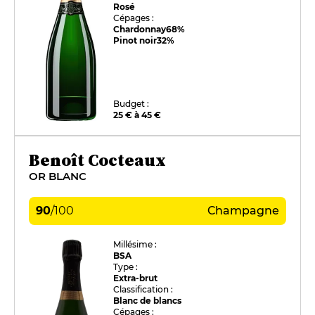
Rosé
Cépages :
Chardonnay
68%
Pinot noir
32%
Budget :
25 € à 45 €
Benoît Cocteaux
OR BLANC
90
/
100
Champagne
Millésime :
BSA
Type :
Extra-brut
Classification :
Blanc de blancs
Cépages :