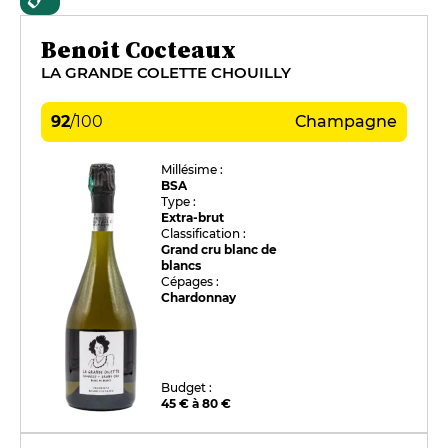
Benoit Cocteaux
LA GRANDE COLETTE CHOUILLY
92
/
100
Champagne
Millésime :
BSA
Type :
Extra-brut
Classification :
Grand cru blanc de
blancs
Cépages :
Chardonnay
Budget :
45 € à 80 €