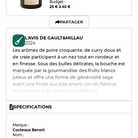
Budget :
25 € à 45 €
PARTAGER
L'AVIS DE GAULT&MILLAU
2024
Les arômes de poire croquante, de curry doux et
de craie participent à un nez tout en rondeur et
en finesse. Sous des bulles délicates, la bouche est
marquée par la gourmandise des fruits blancs
juteux et offre une forme de générosité sage
avant une finale aux jolis amers. Un vin flatteur,
très plaisant avec sa fraîcheur délicate.
SPECIFICATIONS
Marque :
Cocteaux Benoit
Nom :