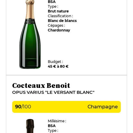
BSA
Type :
Brut nature
Classification :
Blanc de blancs
Cépages :
Chardonnay
Budget :
45 € à 80 €
Cocteaux Benoit
OPUS VARIUS "LE VERSANT BLANC"
90
/
100
Champagne
Millésime :
BSA
Type :