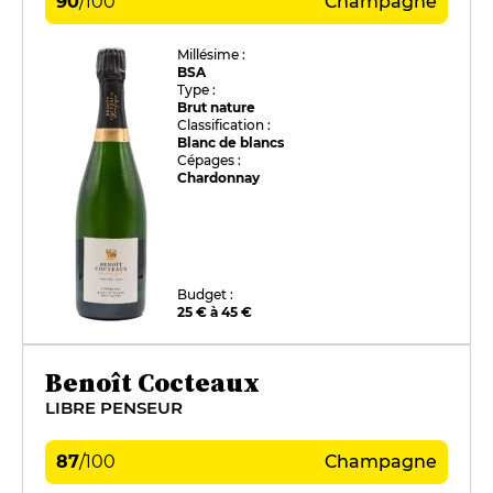
90
/
100
Champagne
Millésime :
BSA
Type :
Brut nature
Classification :
Blanc de blancs
Cépages :
Chardonnay
Budget :
25 € à 45 €
Benoît Cocteaux
LIBRE PENSEUR
87
/
100
Champagne