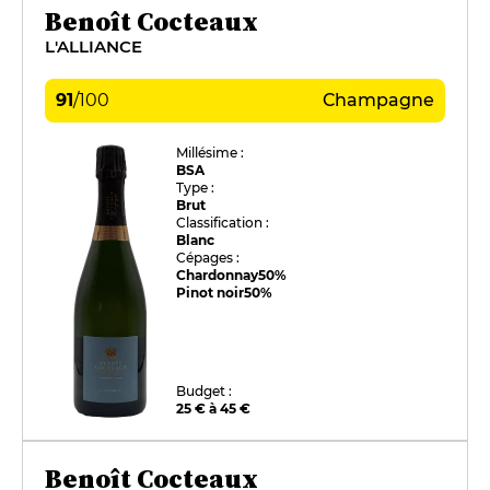
Benoît Cocteaux
L'ALLIANCE
91
/
100
Champagne
Millésime :
BSA
Type :
Brut
Classification :
Blanc
Cépages :
Chardonnay
50%
Pinot noir
50%
Budget :
25 € à 45 €
Benoît Cocteaux