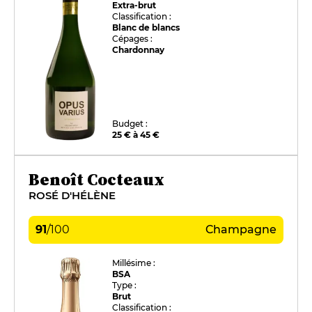
Extra-brut
Classification :
Blanc de blancs
Cépages :
Chardonnay
Budget :
25 € à 45 €
Benoît Cocteaux
ROSÉ D'HÉLÈNE
91
/
100
Champagne
Millésime :
BSA
Type :
Brut
Classification :