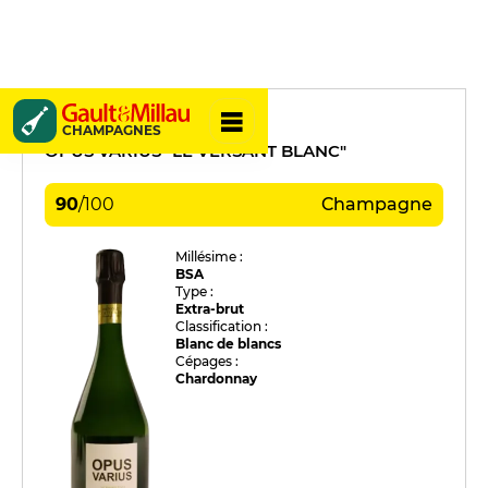
Cocteaux Benoit
CHAMPAGNES
OPUS VARIUS "LE VERSANT BLANC"
90
/
100
Champagne
Millésime :
BSA
Type :
Extra-brut
Classification :
Blanc de blancs
Cépages :
Chardonnay