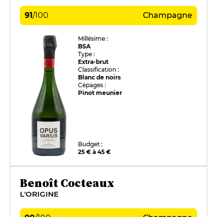
91
/
100
Champagne
Millésime :
BSA
Type :
Extra-brut
Classification :
Blanc de noirs
Cépages :
Pinot meunier
Budget :
25 € à 45 €
Benoît Cocteaux
L'ORIGINE