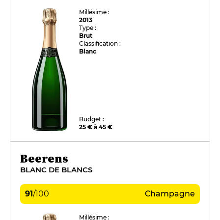
Millésime :
2013
Type :
Brut
Classification :
Blanc
Budget :
25 € à 45 €
Beerens
BLANC DE BLANCS
91
/
100
Champagne
Millésime :