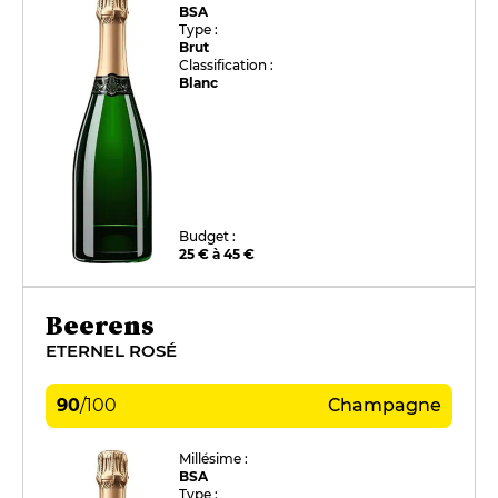
BSA
Type :
Brut
Classification :
Blanc
Budget :
25 € à 45 €
Beerens
ETERNEL ROSÉ
90
/
100
Champagne
Millésime :
BSA
Type :