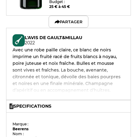
Budget :
25 € à 45 €
PARTAGER
L'AVIS DE GAULT&MILLAU
2022
Avec une robe paille claire, ce blanc de noirs
imprime un fruité racé de fruits blancs à noyau,
poire juteuse et noix fraîche. Bulles et mousse
sont vives et fraîches. La bouche, avenante,
citronnée et tonique, dévoile des baies pourpres
et noires en une finale minérale. Champagne
d’apéritif ou en accompagnement d’huîtres.
SPECIFICATIONS
Marque :
Beerens
Nom :