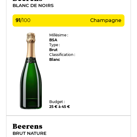
BLANC DE NOIRS
91
/
100
Champagne
Millésime :
BSA
Type :
Brut
Classification :
Blanc
Budget :
25 € à 45 €
Beerens
BRUT NATURE