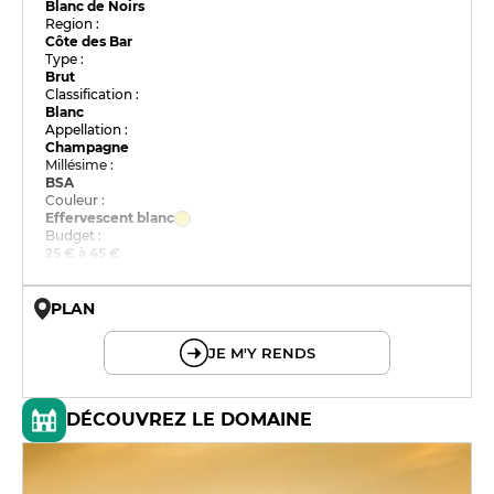
Blanc de Noirs
Region :
Côte des Bar
Type :
Brut
Classification :
Blanc
Appellation :
Champagne
Millésime :
BSA
Couleur :
Effervescent blanc
Budget :
25 € à 45 €
PLAN
© OpenMapTiles © OpenStreetMap
JE M'Y RENDS
DÉCOUVREZ LE DOMAINE