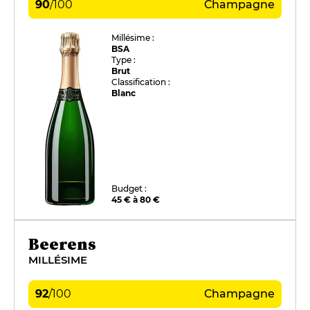
90
/
100
Champagne
Millésime :
BSA
Type :
Brut
Classification :
Blanc
Budget :
45 € à 80 €
Beerens
MILLÉSIME
92
/
100
Champagne