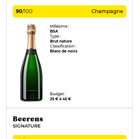
90
/
100
Champagne
Millésime :
BSA
Type :
Brut nature
Classification :
Blanc de noirs
Budget :
25 € à 45 €
Beerens
SIGNATURE