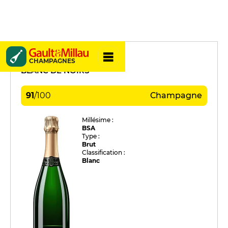
Beerens
CHAMPAGNES
BLANC DE NOIRS
91
/
100
Champagne
Millésime :
BSA
Type :
Brut
Classification :
Blanc