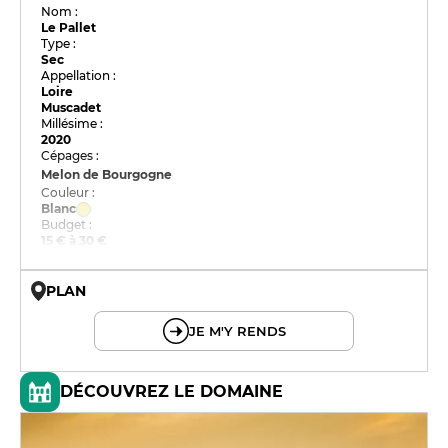
Nom :
Le Pallet
Type :
Sec
Appellation :
Loire
Muscadet
Millésime :
2020
Cépages :
Melon de Bourgogne
Couleur :
Blanc
Budget :
15 € à 30 €
PLAN
© OpenMapTiles © OpenStreetMap
JE M'Y RENDS
DÉCOUVREZ LE DOMAINE