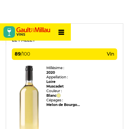
Bedouet
VINS
LE PALLET
89
/
100
Vin
Millésime :
2020
Appellation :
Loire
Muscadet
Couleur :
Blanc
Cépages :
Melon de Bourgogne