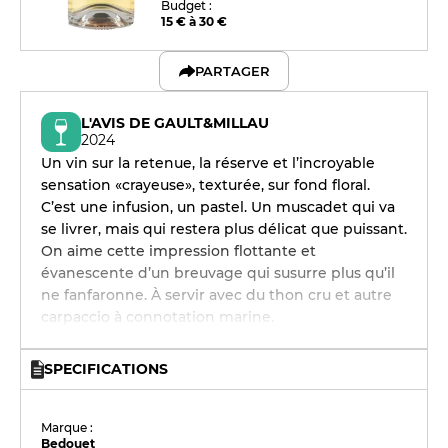
Budget :
15 € à 30 €
PARTAGER
L'AVIS DE GAULT&MILLAU
2024
Un vin sur la retenue, la réserve et l’incroyable
sensation «crayeuse», texturée, sur fond floral.
C’est une infusion, un pastel. Un muscadet qui va
se livrer, mais qui restera plus délicat que puissant.
On aime cette impression flottante et
évanescente d’un breuvage qui susurre plus qu’il
ne fanfaronne. À servir avec du thon cru et autre
carpaccio à connotation marine.
SPECIFICATIONS
Marque :
Bedouet