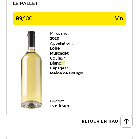
LE PALLET
89
/
100
Vin
Millésime :
2020
Appellation :
Loire
Muscadet
Couleur :
Blanc
Cépages :
Melon de Bourgogne
Budget :
15 € à 30 €
RETOUR EN HAUT