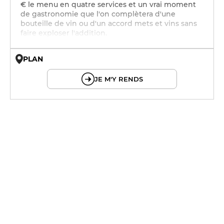
€ le menu en quatre services et un vrai moment
de gastronomie que l'on complètera d'une
bouteille de vin ou d'un accord mets et vins sans
faire exploser l'addition.
PLAN
© OpenMapTiles © OpenStreetMap
JE M'Y RENDS
19h - 21h
19h - 21h
19h - 22h
19h - 21h
19h - 21h
19h - 21h