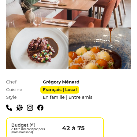
Infos pratiques
Chef
Grégory Ménard
Cuisine
Français | Local
Style
En famille | Entre amis
Budget
(€)
42 à 75
A titre indicatif par pers.
(hors boissons)