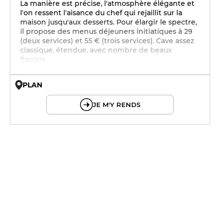
La manière est précise, l'atmosphère élégante et
l'on ressent l'aisance du chef qui rejaillit sur la
maison jusqu'aux desserts. Pour élargir le spectre,
il propose des menus déjeuners initiatiques à 29
(deux services) et 55 € (trois services). Cave assez
classique, étendue, avec nombre de beaux
flacons.
PLAN
© OpenMapTiles © OpenStreetMap
JE M'Y RENDS
12h - 14h
19h - 23h30
12h - 14h
19h - 23h30
12h - 14h
19h - 23h30
12h - 14h
19h - 23h30