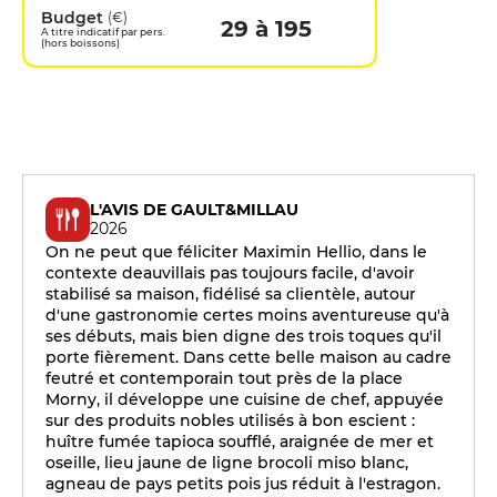
Budget
(€)
29 à 195
A titre indicatif par pers.
(hors boissons)
L'AVIS DE GAULT&MILLAU
2026
On ne peut que féliciter Maximin Hellio, dans le
contexte deauvillais pas toujours facile, d'avoir
stabilisé sa maison, fidélisé sa clientèle, autour
d'une gastronomie certes moins aventureuse qu'à
ses débuts, mais bien digne des trois toques qu'il
porte fièrement. Dans cette belle maison au cadre
feutré et contemporain tout près de la place
Morny, il développe une cuisine de chef, appuyée
sur des produits nobles utilisés à bon escient :
huître fumée tapioca soufflé, araignée de mer et
oseille, lieu jaune de ligne brocoli miso blanc,
agneau de pays petits pois jus réduit à l'estragon.