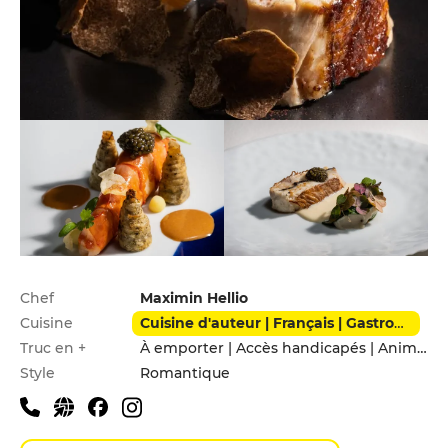
Infos pratiques
Chef
Maximin Hellio
Cuisine
Cuisine d'auteur | Français | Gastronomique | Poissons & Fruits de mer
Truc en +
À emporter | Accès handicapés | Animaux acceptés | Leçons de cuisine | Menu enfants
Style
Romantique