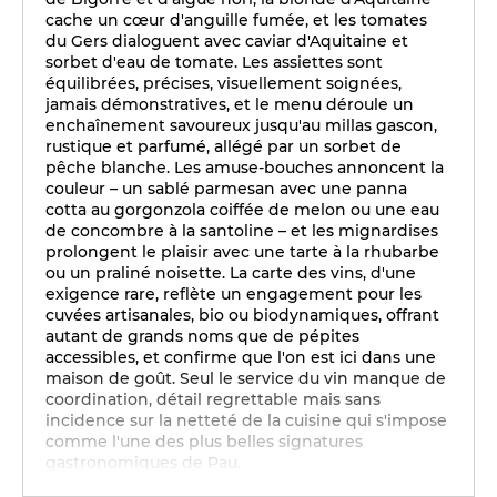
cache un cœur d'anguille fumée, et les tomates
du Gers dialoguent avec caviar d'Aquitaine et
sorbet d'eau de tomate. Les assiettes sont
équilibrées, précises, visuellement soignées,
jamais démonstratives, et le menu déroule un
enchaînement savoureux jusqu'au millas gascon,
rustique et parfumé, allégé par un sorbet de
pêche blanche. Les amuse-bouches annoncent la
couleur – un sablé parmesan avec une panna
cotta au gorgonzola coiffée de melon ou une eau
de concombre à la santoline – et les mignardises
prolongent le plaisir avec une tarte à la rhubarbe
ou un praliné noisette. La carte des vins, d'une
exigence rare, reflète un engagement pour les
cuvées artisanales, bio ou biodynamiques, offrant
autant de grands noms que de pépites
accessibles, et confirme que l'on est ici dans une
maison de goût. Seul le service du vin manque de
coordination, détail regrettable mais sans
incidence sur la netteté de la cuisine qui s'impose
comme l'une des plus belles signatures
gastronomiques de Pau.