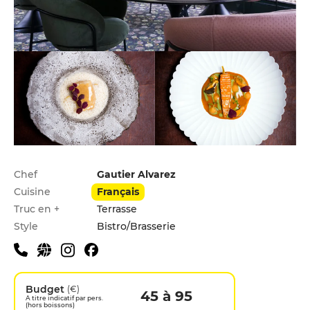
Infos pratiques
Chef
Gautier Alvarez
Cuisine
Français
Truc en +
Terrasse
Style
Bistro/Brasserie
Budget
(€)
45 à 95
A titre indicatif par pers.
(hors boissons)