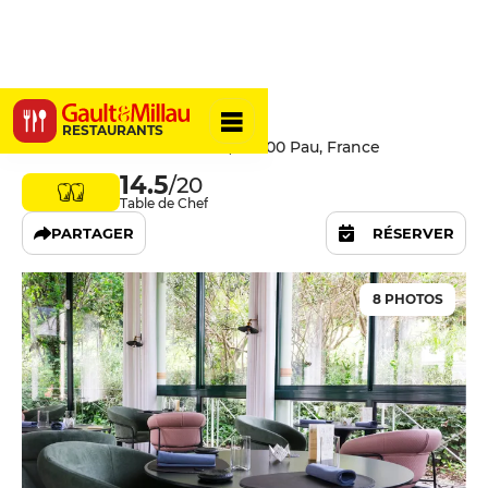
Maynats
RESTAURANTS
24 Avenue Gaston Lacoste, 64000 Pau, France
14.5
/20
Table de Chef
PARTAGER
RÉSERVER
8 PHOTOS