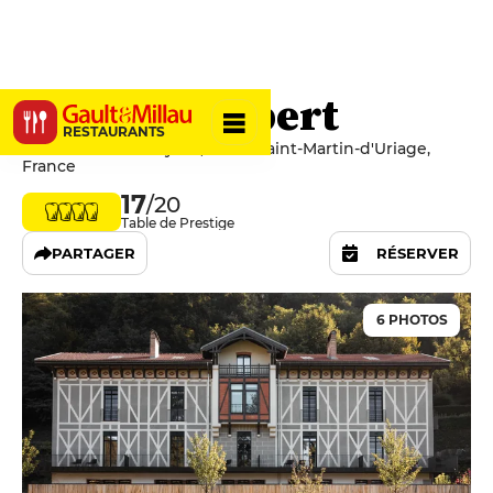
Maison Aribert
RESTAURANTS
Allée du Jeune Bayard, 38410 Saint-Martin-d'Uriage,
France
17
/20
Table de Prestige
PARTAGER
RÉSERVER
6 PHOTOS