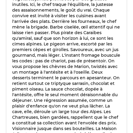
inutiles. Ici, le chef traque l'équilibre, la justesse
des assaisonnements, le goût du vrai. Chaque
convive est invité à visiter les cuisines avant
l'arrivée des plats. Derrière les fourneaux, le chef
mène la brigade. Barbe ciselée, œil attentif qui ne
laisse rien passer. Plus pirate des Caraïbes
qu'amiral, sauf que son horizon à lui, ce sont les
cimes alpines. Le pigeon arrive, escorté par les
premiers cèpes et girolles. Savoureux, avec un jus
gourmand, mais léger. L'instant fromage bouscule
les codes : pas de chariot, pas de présentoir. On
vous propose les chèvres de Marion, twistés avec
un montage à l'antésite et à l'oseille. Deux
desserts terminent le parcours en apesanteur. On
retient surtout ce triptyque sarrasin, chocolat et
piment oiseau. La sauce chocolat, dopée à
l'antésite, offre le seul moment déraisonnable du
déjeuner. Une régression assumée, comme un
plaisir d'enfance qu'on ne veut plus lâcher. La
cave, elle, déroule un large tour des Alpes. Les
Chartreuses, bien gardées, rappellent que le chef
a constitué sa collection avant l'envolée des prix.
Visionnaire jusque dans ses bouteilles. La Maison