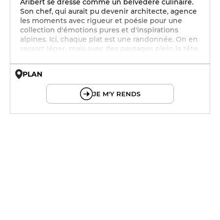
Aribert se dresse comme un belvédère culinaire.
Son chef, qui aurait pu devenir architecte, agence
les moments avec rigueur et poésie pour une
collection d'émotions pures et d'inspirations
alpines. Ici, chaque plat est une randonnée. On en
ressort léger, mais avec des paysages plein la tête.
PLAN
© OpenMapTiles © OpenStreetMap
JE M'Y RENDS
19h - 23h30
19h - 23h30
12h - 14h
19h - 23h30
12h - 14h
19h - 23h30
12h - 14h