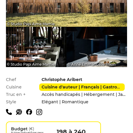
© Studio Papi Aime Mamie
© Studio Papi Aime Mamie
© Anne Emmanuelle Thion
Infos pratiques
Chef
Christophe Aribert
Cuisine
Cuisine d'auteur | Français | Gastronomique
Truc en +
Accès handicapés | Hébergement | Jardin | Leçons de cuisine | Menu enfants | Parking privé
Style
Elégant | Romantique
Budget
(€)
198 à 240
A titre indicatif par pers.