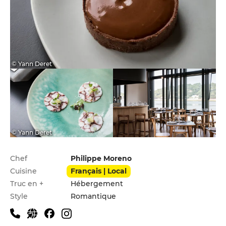
© Yann Deret
© Yann Deret
Infos pratiques
Chef
Philippe Moreno
Cuisine
Français | Local
Truc en +
Hébergement
Style
Romantique