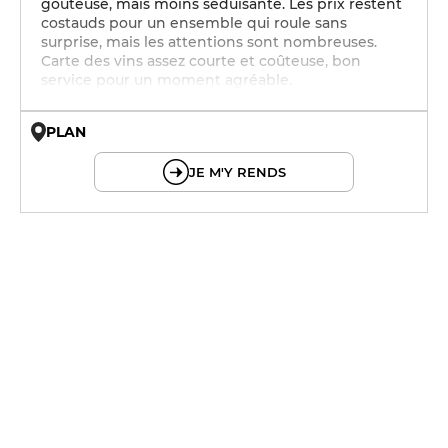
goûteuse, mais moins séduisante. Les prix restent
costauds pour un ensemble qui roule sans
surprise, mais les attentions sont nombreuses.
Carte des vins assez courte et coûteuse, bon
service pour un moment agréable.
PLAN
© OpenMapTiles © OpenStreetMap
JE M'Y RENDS
12h - 14h
19h - 23h30
19h - 23h30
12h - 14h
19h - 23h30
12h - 14h
19h - 23h30
12h - 14h
19h - 23h30
12h - 14h