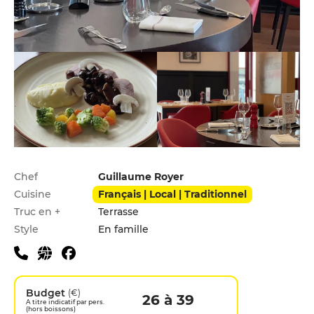
Infos pratiques
Chef
Guillaume Royer
Cuisine
Français | Local | Traditionnel
Truc en +
Terrasse
Style
En famille
Budget
(€)
26 à 39
A titre indicatif par pers.
(hors boissons)