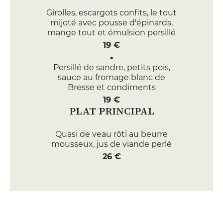
Girolles, escargots confits, le tout
mijoté avec pousse d'épinards,
mange tout et émulsion persillé
19 €
Persillé de sandre, petits pois,
sauce au fromage blanc de
Bresse et condiments
19 €
PLAT PRINCIPAL
Quasi de veau rôti au beurre
mousseux, jus de viande perlé
26 €
Filet de Bar, cuit à l'huile d'olive,
sauce vierge et note de mangue
28 €
DESSERT