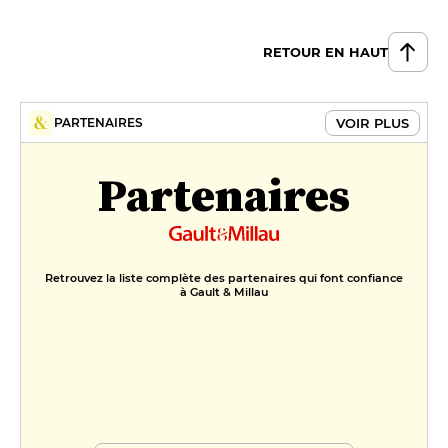
La traditionnelle gaufre au lait de
vache de Côte d'Or
RETOUR EN HAUT
12 €
L'abricot en mille feuilles,
VOIR PLUS
PARTENAIRES
Chiboust, sorbet et coulis
12 €
Partenaires
FORMULES
Menu de la semaine
26 €
Retrouvez la liste complète des partenaires qui font confiance
à Gault & Millau
Menu Griottes
39 €