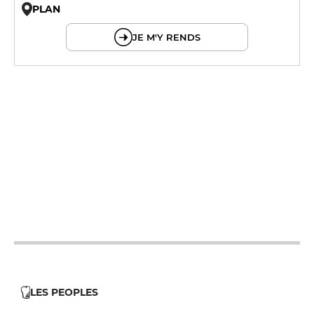
PLAN
© OpenMapTiles © OpenStreetMap
JE M'Y RENDS
12h - 14h
12h - 14h
12h - 14h
12h - 14h
12h - 14h
12h - 14h
12h - 14h
LES PEOPLES