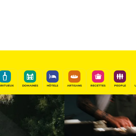
15.5
/20
Table Remarquable
PARTAGER
IRITUEUX
DOMAINES
HÔTELS
ARTISANS
RECETTES
PEOPLE