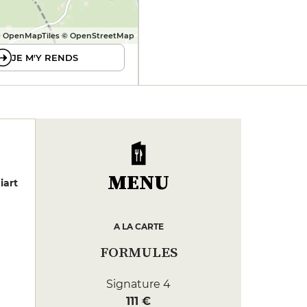
 OpenMapTiles © OpenStreetMap
JE M'Y RENDS
MENU
iart
A LA CARTE
FORMULES
Signature 4
111 €