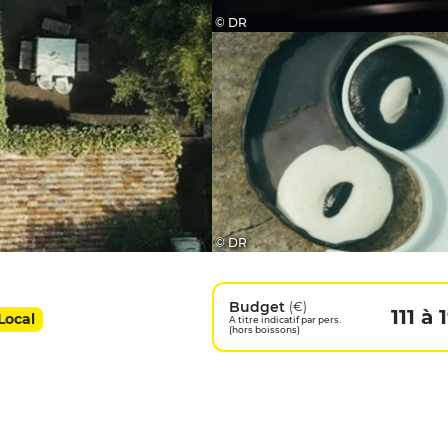
© DR
© DR
Budget
(€)
111 à 
 Local
A titre indicatif par pers.
(hors boissons)