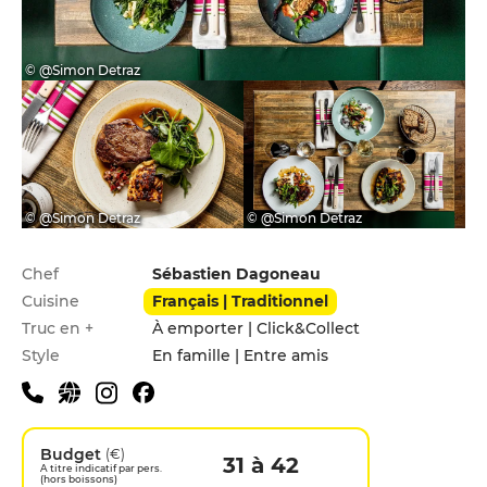
© @Simon Detraz
© @Simon Detraz
© @Simon Detraz
Infos pratiques
Chef
Sébastien Dagoneau
Cuisine
Français | Traditionnel
Truc en +
À emporter | Click&Collect
Style
En famille | Entre amis
Budget
(€)
31 à 42
A titre indicatif par pers.
(hors boissons)