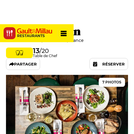
Le Cornichon
RESTAURANTS
34 Rue Gassendi, 75014 Paris, France
13
/20
Table de Chef
PARTAGER
RÉSERVER
7 PHOTOS