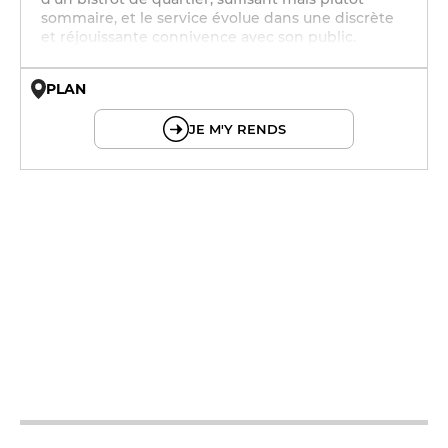
sommaire, et le service évolue dans une discrète
et réjouissante connivence avec son public.
PLAN
© OpenMapTiles © OpenStreetMap
JE M'Y RENDS
12h - 14h
19h - 23h30
12h - 14h
19h - 23h30
12h - 14h
19h - 23h30
12h - 14h
19h - 23h30
12h - 14h
19h - 23h30