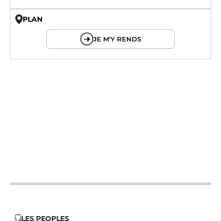
PLAN
© OpenMapTiles © OpenStreetMap
JE M'Y RENDS
12h - 14h
19h - 23h30
12h - 14h
19h - 23h30
12h - 14h
19h - 23h30
12h - 14h
19h - 23h30
12h - 14h
19h - 23h30
LES PEOPLES