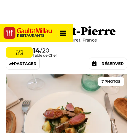
Le Clos Saint-Pierre
RESTAURANTS
Place de la Mairie, 06650 Le Rouret, France
14
/20
Table de Chef
PARTAGER
RÉSERVER
7 PHOTOS