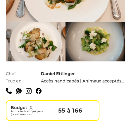
Infos pratiques
Chef
Daniel Ettlinger
Truc en +
Accès handicapés | Animaux acceptés | Hébergement | Menu enfants
Budget
(€)
55 à 166
A titre indicatif par pers.
(hors boissons)