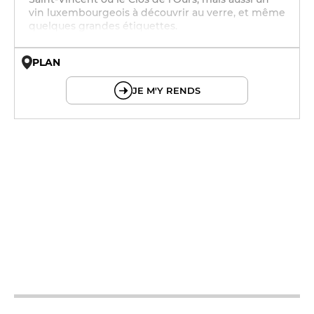
vin luxembourgeois à découvrir au verre, et même
quelques grandes étiquettes.
PLAN
© OpenMapTiles © OpenStreetMap
JE M'Y RENDS
12h - 14h
19h - 23h30
12h - 14h
19h - 23h30
12h - 14h
19h - 23h30
12h - 14h
19h - 23h30
12h - 14h
19h - 23h30
12h - 14h
19h - 23h30
12h - 14h
19h - 23h30