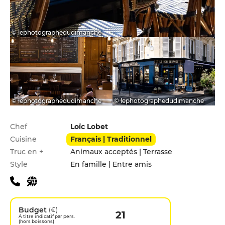
© lephotographedudimanche
© lephotographedudimanche
© lephotographedudimanche
Infos pratiques
Chef
Loïc Lobet
Cuisine
Français | Traditionnel
Truc en +
Animaux acceptés | Terrasse
Style
En famille | Entre amis
Budget
(€)
21
A titre indicatif par pers.
(hors boissons)