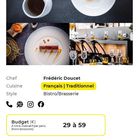
Infos pratiques
Chef
Frédéric Doucet
Cuisine
Français | Traditionnel
Style
Bistro/Brasserie
Budget
(€)
29 à 59
A titre indicatif par pers.
(hors boissons)