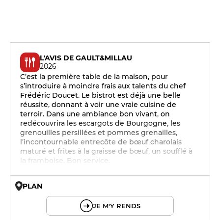
L'AVIS DE GAULT&MILLAU
2026
C’est la première table de la maison, pour
s’introduire à moindre frais aux talents du chef
Frédéric Doucet. Le bistrot est déjà une belle
réussite, donnant à voir une vraie cuisine de
terroir. Dans une ambiance bon vivant, on
redécouvrira les escargots de Bourgogne, les
grenouilles persillées et pommes grenailles,
l’incontournable entrecôte de bœuf charolais
maturé et frites à la graisse de bœuf, un soufflé à
la framboise. Bon service.
PLAN
© OpenMapTiles © OpenStreetMap
JE M'Y RENDS