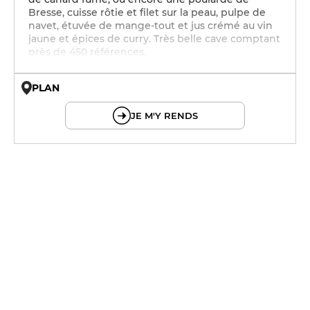
Bresse, cuisse rôtie et filet sur la peau, pulpe de
navet, étuvée de mange-tout et jus crémé au vin
jaune et épices de curry. Très belle cave comptant
près de 450 références.
PLAN
© OpenMapTiles © OpenStreetMap
JE M'Y RENDS
12h - 14h
19h - 23h30
12h - 14h
19h - 23h30
12h - 14h
19h - 23h30
12h - 14h
19h - 23h30
12h - 14h