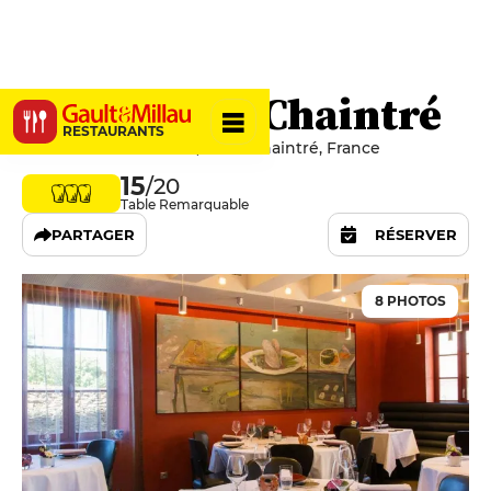
La Table de Chaintré
RESTAURANTS
72 Place du Luminaire, 71570 Chaintré, France
15
/20
Table Remarquable
PARTAGER
RÉSERVER
8 PHOTOS