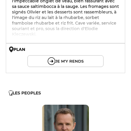
l'impeccable onglet de veau, bien rassurant avec
sa sauce saltimbocca à la sauge. Les fromages sont
signés Olivier et les desserts sont rassembleurs, à
l'image du riz au lait à la rhubarbe, sorbet
framboise rhubarbe et riz frit. Cave variée, service
souriant et pro, sous la direction d'Elodie
Kleczewski.
PLAN
© OpenMapTiles © OpenStreetMap
JE M'Y RENDS
LES PEOPLES