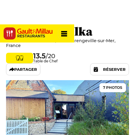
La Table D'Elka
RESTAURANTS
2 Place Des Canadiens, 76119 Varengeville-sur-Mer,
France
13.5
/20
Table de Chef
PARTAGER
RÉSERVER
7 PHOTOS