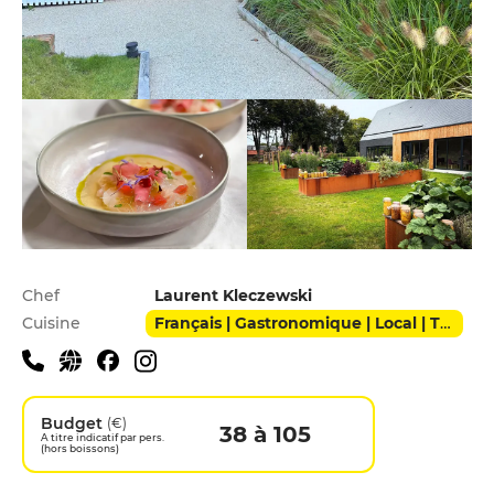
Infos pratiques
Chef
Laurent Kleczewski
Cuisine
Français | Gastronomique | Local | Traditionnel
Budget
(€)
38 à 105
A titre indicatif par pers.
(hors boissons)