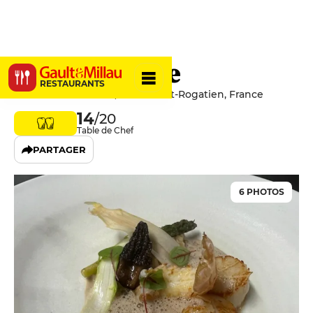
La PierreVue
RESTAURANTS
2 Place De La Mairie, 17220 Saint-Rogatien, France
14
/20
Table de Chef
PARTAGER
6 PHOTOS