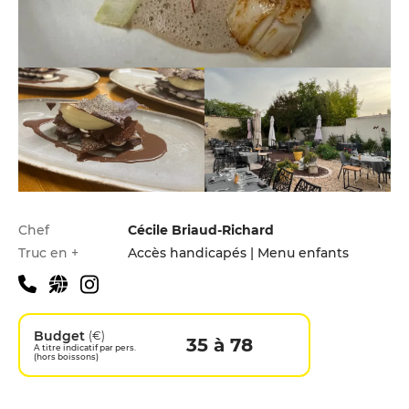
Infos pratiques
Chef
Cécile Briaud-Richard
Truc en +
Accès handicapés | Menu enfants
Budget
(€)
35 à 78
A titre indicatif par pers.
(hors boissons)