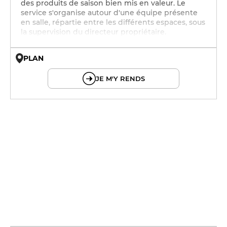
des produits de saison bien mis en valeur. Le
service s'organise autour d'une équipe présente
en salle, répartie entre les différents espaces, sous
la supervision du directeur propriétaire.
PLAN
© OpenMapTiles © OpenStreetMap
JE M'Y RENDS
12h - 14h
12h - 14h
12h - 14h
19h - 23h30
12h - 14h
19h - 23h30
12h - 14h
19h - 23h30