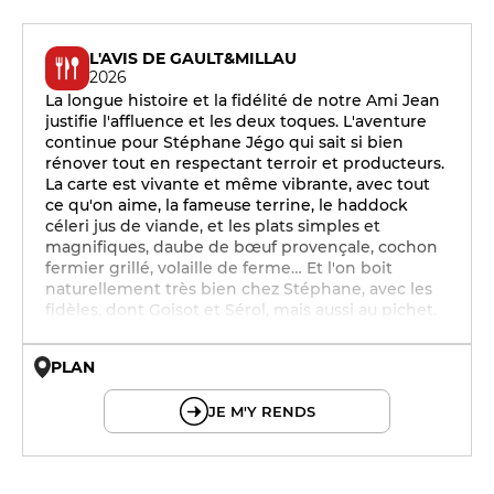
L'AVIS DE GAULT&MILLAU
2026
La longue histoire et la fidélité de notre Ami Jean
justifie l'affluence et les deux toques. L'aventure
continue pour Stéphane Jégo qui sait si bien
rénover tout en respectant terroir et producteurs.
La carte est vivante et même vibrante, avec tout
ce qu'on aime, la fameuse terrine, le haddock
céleri jus de viande, et les plats simples et
magnifiques, daube de bœuf provençale, cochon
fermier grillé, volaille de ferme… Et l'on boit
naturellement très bien chez Stéphane, avec les
fidèles, dont Goisot et Sérol, mais aussi au pichet.
PLAN
© OpenMapTiles © OpenStreetMap
JE M'Y RENDS