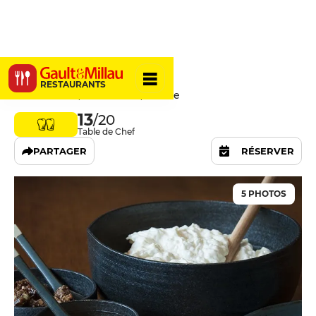
L'Ami Jean
RESTAURANTS
27 Rue Malar, 75007 Paris, France
13
/20
Table de Chef
PARTAGER
RÉSERVER
5 PHOTOS