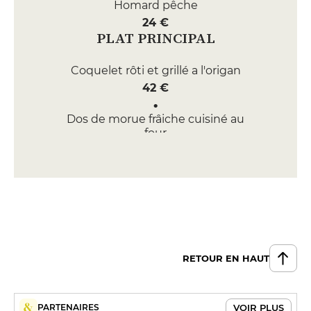
Homard pêche
24 €
PLAT PRINCIPAL
Coquelet rôti et grillé a l'origan
42 €
Dos de morue frâiche cuisiné au
four
40 €
DESSERT
Le riz au lait de l'Ami Jean
15 €
Véritable gâteau basque, Maison
RETOUR EN HAUT
Paries
10 €
VOIR PLUS
PARTENAIRES