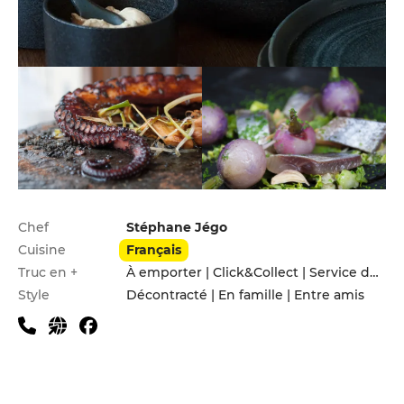
Infos pratiques
Chef
Stéphane Jégo
Cuisine
Français
Truc en +
À emporter | Click&Collect | Service de livraison
Style
Décontracté | En famille | Entre amis