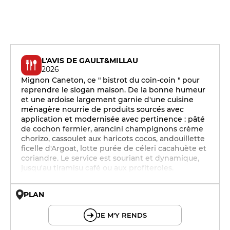
L'AVIS DE GAULT&MILLAU
2026
Mignon Caneton, ce " bistrot du coin-coin " pour
reprendre le slogan maison. De la bonne humeur
et une ardoise largement garnie d'une cuisine
ménagère nourrie de produits sourcés avec
application et modernisée avec pertinence : pâté
de cochon fermier, arancini champignons crème
chorizo, cassoulet aux haricots cocos, andouillette
ficelle d'Argoat, lotte purée de céleri cacahuète et
coriandre. Le service est souriant et dynamique,
jusqu'au tiramisu café ou aux profiteroles.
PLAN
© OpenMapTiles © OpenStreetMap
JE M'Y RENDS