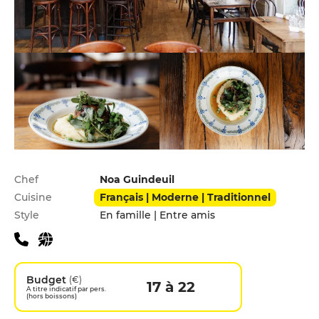
Infos pratiques
Chef
Noa Guindeuil
Cuisine
Français | Moderne | Traditionnel
Style
En famille | Entre amis
Budget
(€)
17 à 22
A titre indicatif par pers.
(hors boissons)