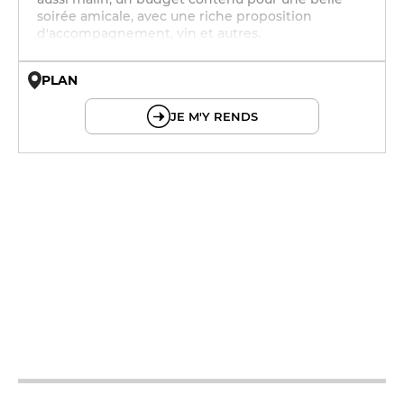
soirée amicale, avec une riche proposition
d'accompagnement, vin et autres.
PLAN
© OpenMapTiles © OpenStreetMap
JE M'Y RENDS
12h - 14h
12h - 14h
19h - 23h30
12h - 14h
19h - 23h30
12h - 14h
19h - 23h30
12h - 14h
19h - 23h30