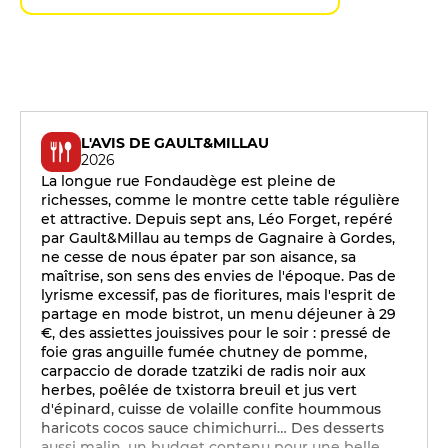
L'AVIS DE GAULT&MILLAU
2026
La longue rue Fondaudège est pleine de
richesses, comme le montre cette table régulière
et attractive. Depuis sept ans, Léo Forget, repéré
par Gault&Millau au temps de Gagnaire à Gordes,
ne cesse de nous épater par son aisance, sa
maîtrise, son sens des envies de l'époque. Pas de
lyrisme excessif, pas de fioritures, mais l'esprit de
partage en mode bistrot, un menu déjeuner à 29
€, des assiettes jouissives pour le soir : pressé de
foie gras anguille fumée chutney de pomme,
carpaccio de dorade tzatziki de radis noir aux
herbes, poêlée de txistorra breuil et jus vert
d'épinard, cuisse de volaille confite hoummous
haricots cocos sauce chimichurri… Des desserts
aussi malin, un budget contenu pour une belle