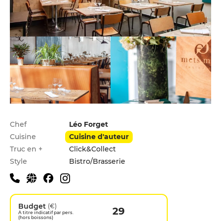
Infos pratiques
Chef
Léo Forget
Cuisine
Cuisine d'auteur
Truc en +
Click&Collect
Style
Bistro/Brasserie
Budget
(€)
29
A titre indicatif par pers.
(hors boissons)