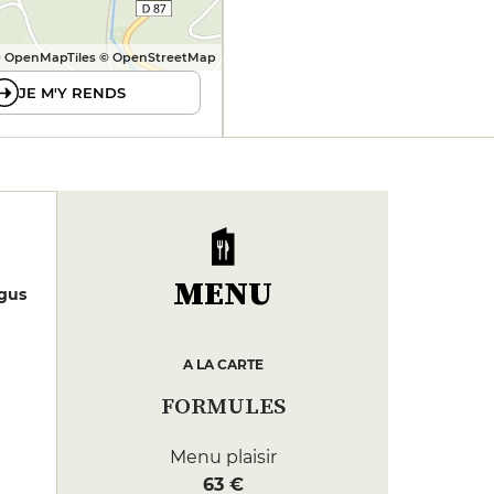
 OpenMapTiles © OpenStreetMap
JE M'Y RENDS
MENU
gus
A LA CARTE
FORMULES
Menu plaisir
63 €