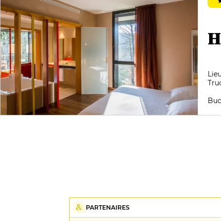
H
Lie
Tru
Bud
PARTENAIRES