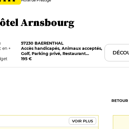
Hôtel de Prestige
ôtel Arnsbourg
u
57230 BAERENTHAL
c en +
Accès handicapés, Animaux acceptés,
DÉCO
Golf, Parking privé, Restaurant
get
sélectionné par G&M, Restauration sur
195 €
place
RETOUR
VOIR PLUS