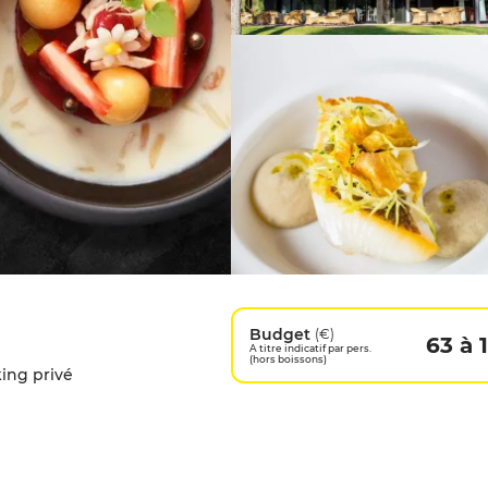
Budget
(€)
63 à 
A titre indicatif par pers.
(hors boissons)
ing privé