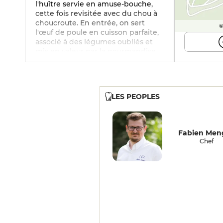
l'huître servie en amuse-bouche,
cette fois revisitée avec du chou à
choucroute. En entrée, on sert
©
l'œuf de poule en cuisson parfaite,
associé à des légumes oubliés et
mis en valeur par la gourmandise
de l'émulsion au croustillant de lard
fumé. Si le joli dos de skrei est
confit avec précision à l'huile
d'olive et rehaussé de fenouil rôti
LES PEOPLES
aux épices orientales, on regrette
de ne pouvoir profiter pleinement
de la sauce bordelaise servie avec
parcimonie. Le filet de bœuf
Fabien Men
Simmental, simplement poêlé
Chef
comme dans un grill, est
aromatique avec sa sauce au vin
rouge. Les fromages, affinés à point
par le fameux maître Antony, sont
un vrai régal, comme le célèbre
comté du Fort Saint-Antoine. On
finit avec un pain de Gênes très
moelleux : il est garni d'une
mousse de banane un brin riche