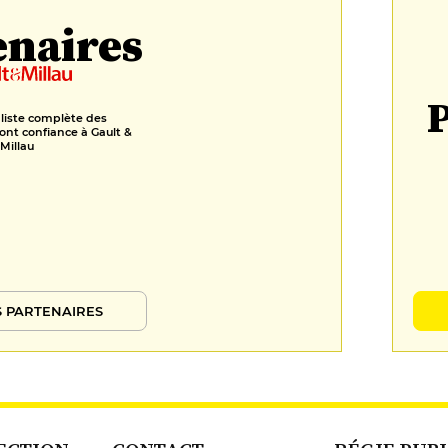
enaires
P
 liste complète des
ont confiance à Gault &
Millau
 PARTENAIRES