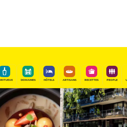
14
/20
Table de Chef
PARTAGER
IRITUEUX
DOMAINES
HÔTELS
ARTISANS
RECETTES
PEOPLE