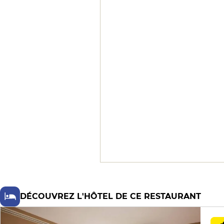
en gélatine, d'une amusante
cacahuète en trompe-l'œil et d'un
audacieux sorbet au persil. On
arrose le repas de crus choisis dans
une cave qui regroupe toutes les
meilleures références de
l'Hexagone. Si les saveurs des plats
ne sont pas toujours très claires, on
est certain de savourer ici le
confort d'une grande maison, avec
sa pléthore de personnel, et
surtout le joli chariot de pâtisseries
que l'on déguste dans l'élégant
salon.
DÉCOUVREZ L'HÔTEL DE CE RESTAURANT