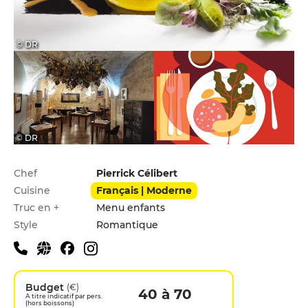
© DR
© DR
Infos pratiques
Chef
Pierrick Célibert
Cuisine
Français | Moderne
Truc en +
Menu enfants
Style
Romantique
Budget
(€)
40 à 70
A titre indicatif par pers.
(hors boissons)