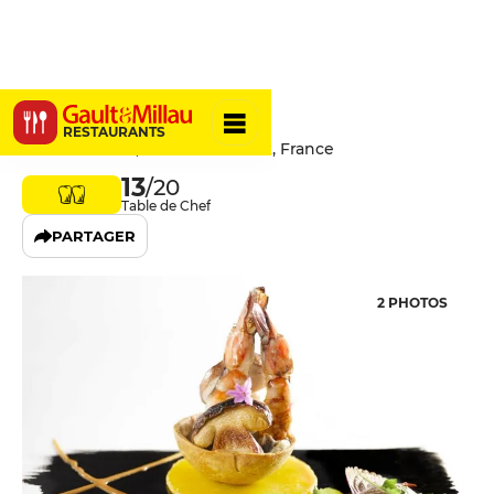
C'Yusha
RESTAURANTS
12 Rue Ausone, 33000 Bordeaux, France
13
/20
Table de Chef
PARTAGER
2 PHOTOS