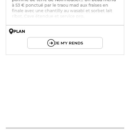
à 53 € ponctué par le traou mad aux fraises en
finale avec une chantilly au wasabi et sorbet lait
ribot. Cave étendue et service pro.
PLAN
© OpenMapTiles © OpenStreetMap
JE M'Y RENDS
12h - 14h
19h - 23h30
12h - 14h
19h - 23h30
12h - 14h
19h - 23h30
19h - 23h30
19h - 23h30