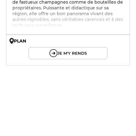
de fastueux champagnes comme de bouteilles de
propriétaires. Puissante et didactique sur sa
région, elle offre un bon panorama vivant des
autres vignobles, sans véritables carences et à des
tarifs sous surveillance.
PLAN
© OpenMapTiles © OpenStreetMap
JE M'Y RENDS
12h - 14h
19h - 23h30
12h - 14h
19h - 23h30
12h - 14h
19h - 23h30
12h - 14h
19h - 23h30