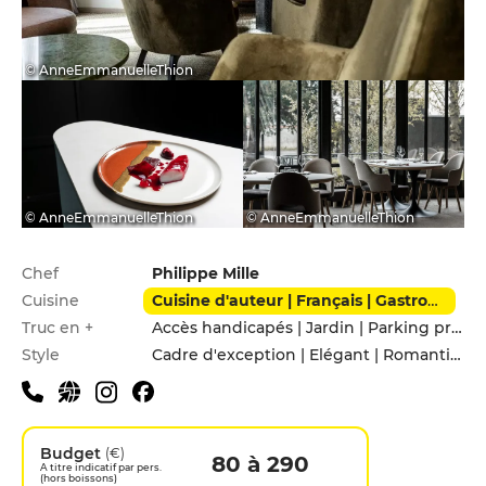
© AnneEmmanuelleThion
© AnneEmmanuelleThion
© AnneEmmanuelleThion
Infos pratiques
Chef
Philippe Mille
Cuisine
Cuisine d'auteur | Français | Gastronomique
Truc en +
Accès handicapés | Jardin | Parking privé | Service voiturier
Style
Cadre d'exception | Elégant | Romantique
Budget
(€)
80 à 290
A titre indicatif par pers.
(hors boissons)