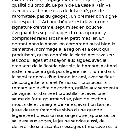
qualité du produit. Le pain de La Case à Pain va
avec du vrai beurre (pas du foisonné, pas de
l'aromatisé, pas du gadget), un premier bon signe
de respect. L' "Arbanothèque" est devenu une
signature d'entame, sept mises en bouche
évoquant les sept cépages du champagne, y
compris les rares arbane et petit meslier. En
entrant dans la danse, on comprend aussi bien la
démarche, hommage à la région et à ceux qui
produisent, qu'on apprécie la clarté des saveurs :
les coquillages et sabayon aux algues, avec le
croquant de la ficoïde glaciale, le homard, d'abord
juste marqué au gril, puis légèrement fumé dans
le semi-tonneau d'un tonnelier ami, avec sa fleur
de courgette farcie et l'émulsion crustacés, la
remarquable côte de cochon, grillée aux sarments
de vigne, fondante et croustillante, avec une
sauce de forte gourmandise, pied de cochon
moutarde et vinaigre de xérès, avant un bon et
juste dessert framboise shiso d'une grande
légèreté et précision sur sa génoise japonaise. La
salle est aux anges, le jeune service aussi, de
délivrer de si plaisants messages et ma cave rutile