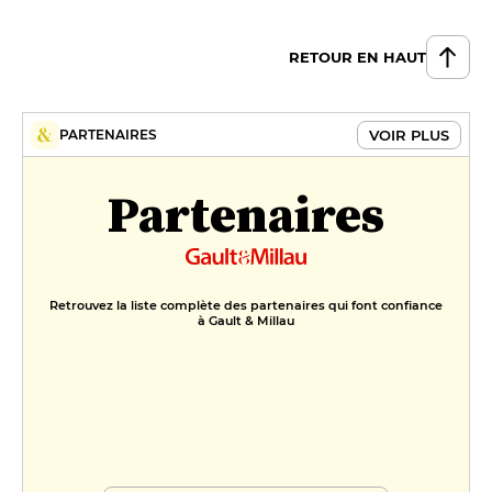
Gaspacho de Pêches & Melons de
RETOUR EN HAUT
Pays, Sorbet Verveine
12 €
VOIR PLUS
PARTENAIRES
Nougat Glacé aux Saveurs
Provençales
Partenaires
12 €
FORMULES
De Retour du Marché
65 €
Retrouvez la liste complète des partenaires qui font confiance
à Gault & Millau
Menu Surprises & Créations
95 €