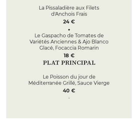
La Pissaladière aux Filets
d'Anchois Frais
24 €
Le Gaspacho de Tomates de
Variétés Anciennes & Ajo Blanco
Glacé, Focaccia Romarin
18 €
PLAT PRINCIPAL
Le Poisson du jour de
Méditerranée Grillé, Sauce Vierge
40 €
Epaule d'Agneau de Pays
Longuement Confite, Jus aux
Herbes Aromatiques & Légumes
du Moment
34 €
DESSERT