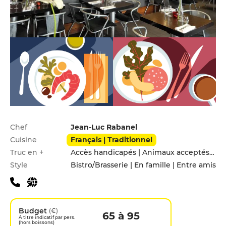
Infos pratiques
Chef
Jean-Luc Rabanel
Cuisine
Français | Traditionnel
Truc en +
Accès handicapés | Animaux acceptés | Hébergement | Leçons de cuisine | Menu enfants
Style
Bistro/Brasserie | En famille | Entre amis
Budget
(€)
65 à 95
A titre indicatif par pers.
(hors boissons)