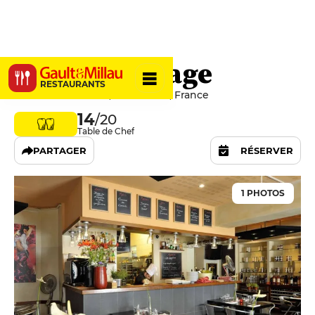
Le Greeniotage
RESTAURANTS
19 Rue des Carmes, 13200 Arles, France
14
/20
Table de Chef
PARTAGER
RÉSERVER
1 PHOTOS