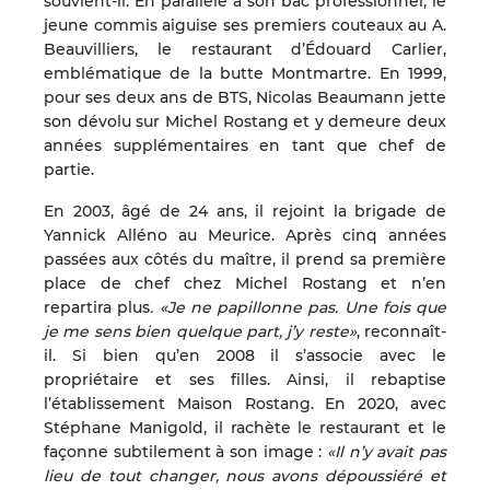
souvient-il. En parallèle à son bac professionnel, le
jeune commis aiguise ses premiers couteaux au A.
Beauvilliers, le restaurant d’Édouard Carlier,
emblématique de la butte Montmartre. En 1999,
pour ses deux ans de BTS, Nicolas Beaumann jette
son dévolu sur Michel Rostang et y demeure deux
années supplémentaires en tant que chef de
partie.
En 2003, âgé de 24 ans, il rejoint la brigade de
Yannick Alléno au Meurice. Après cinq années
passées aux côtés du maître, il prend sa première
place de chef chez Michel Rostang et n’en
repartira plus
. «Je ne papillonne pas. Une fois que
je me sens bien quelque part, j’y reste»
, reconnaît-
il. Si bien qu’en 2008 il s’associe avec le
propriétaire et ses filles. Ainsi, il rebaptise
l’établissement Maison Rostang. En 2020, avec
Stéphane Manigold, il rachète le restaurant et le
façonne subtilement à son image :
«Il n’y avait pas
lieu de tout changer, nous avons dépoussiéré et