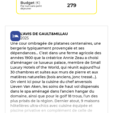
Budget
(€)
279
Par nuit sans petit
déjeuner
L'AVIS DE GAULT&MILLAU
2025
Une cour ombragée de platanes centenaires, une
bergerie typiquement provençale et ses
dépendances… C’est dans une ferme agricole des
années 1900 que la créatrice Annie Zeau a choisi
d’aménager ce luxueux palace, membre de Small
Luxury Hotels of the World, qui réunit aujourd’hui
30 chambres et suites aux murs de pierre et aux
matières naturelles (bois anciens, jonc tressé…).
On vient ici pour la cuisine du chef anversois
Lieven Van Aken, les soins de haut vol dispensés
dans le spa aménagé dans l’ancien hangar du
domaine, ainsi que pour le golf 18 trous, l’un des
plus prisés de la région. Dernier atout, 9 maisons
hôtelières ultra-chics avec cuisine équipée et
piscine privative en complément de celle de