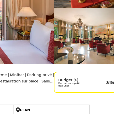
e | Minibar | Parking privé |
Budget
(€)
stauration sur place | Salles
315
Par nuit sans petit
déjeuner
PLAN
U