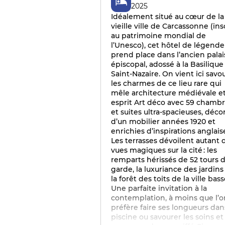
2025
Idéalement situé au cœur de la
vieille ville de Carcassonne (ins
au patrimoine mondial de
l’Unesco), cet hôtel de légende
prend place dans l’ancien palai
épiscopal, adossé à la Basilique
Saint-Nazaire. On vient ici savo
les charmes de ce lieu rare qui
mêle architecture médiévale e
esprit Art déco avec 59 chamb
et suites ultra-spacieuses, déco
d’un mobilier années 1920 et
enrichies d’inspirations anglais
Les terrasses dévoilent autant 
vues magiques sur la cité : les
remparts hérissés de 52 tours 
garde, la luxuriance des jardins
la forêt des toits de la ville bass
Une parfaite invitation à la
contemplation, à moins que l’o
préfère faire ses longueurs dan
piscine ou savourer les soins et