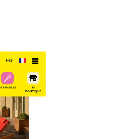
tion
FR
USTENSILES
E-
BOUTIQUE