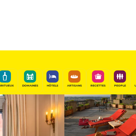
ery
Hôtel d'Excep
PARTAGER
IRITUEUX
DOMAINES
HÔTELS
ARTISANS
RECETTES
PEOPLE