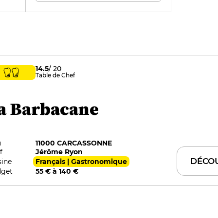
ter
14.5
/ 20
Table de Chef
a Barbacane
u
11000 CARCASSONNE
f
Jérôme Ryon
DÉCO
sine
Français | Gastronomique
get
55 € à 140 €