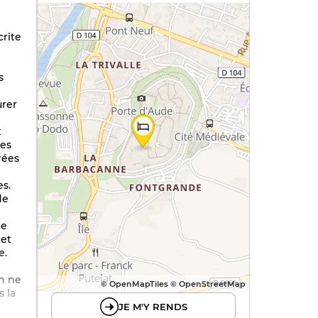
crite
s
urer
t
res
rées
es.
de
de
 et
e.
n ne
© OpenMapTiles © OpenStreetMap
s la
JE M'Y RENDS