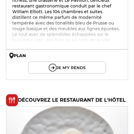
fitness, une brasserie et Le Pavillon, délicieux
restaurant gastronomique conduit par le chef
William Elliott. Les 104 chambres et suites
distillent ce même parfum de modernité
tempérée avec des tonalités bleu de Prusse ou
rouge basque et des meubles aux lignes épurées.
Le tout avec de splendides échappées sur le
bucolique parc des Pins ou les toits de la ville.
PLAN
© OpenMapTiles © OpenStreetMap
JE M'Y RENDS
DÉCOUVREZ LE RESTAURANT DE L'HÔTEL