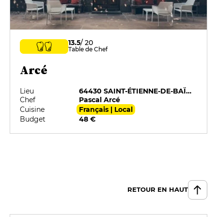
13.5
/ 20
Table de Chef
Arcé
Lieu
64430 SAINT-ÉTIENNE-DE-BAÏGORRY
Chef
Pascal Arcé
Cuisine
Français | Local
Budget
48 €
RETOUR EN HAUT