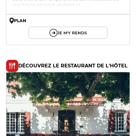
une heure de route seulement…
PLAN
© OpenMapTiles © OpenStreetMap
JE M'Y RENDS
DÉCOUVREZ LE RESTAURANT DE L'HÔTEL