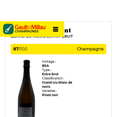
François Chaumont
CHAMPAGNES
BLANC DE NOIRS EXTRA-BRUT
87
/
100
Champagne
Vintage :
BSA
Type :
Extra-brut
Classification :
Grand cru blanc de
noirs
Varieties :
Pinot noir