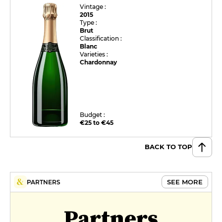
Vintage :
2015
Type :
Brut
Classification :
Blanc
Varieties :
Chardonnay
Budget :
€25 to €45
BACK TO TOP
SEE MORE
PARTNERS
Partners