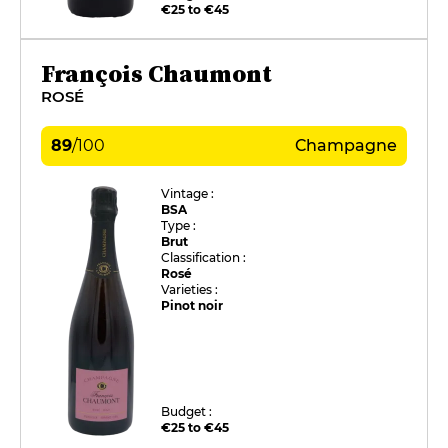
€25 to €45
François Chaumont
ROSÉ
89
/
100
Champagne
Vintage :
BSA
Type :
Brut
Classification :
Rosé
Varieties :
Pinot noir
Budget :
€25 to €45