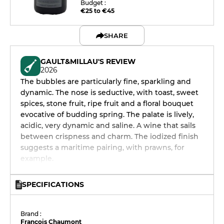
Budget :
€25 to €45
SHARE
GAULT&MILLAU'S REVIEW
2026
The bubbles are particularly fine, sparkling and
dynamic. The nose is seductive, with toast, sweet
spices, stone fruit, ripe fruit and a floral bouquet
evocative of budding spring. The palate is lively,
acidic, very dynamic and saline. A wine that sails
between crispness and charm. The iodized finish
suggests a maritime pairing, with prawns, for
example.
SPECIFICATIONS
Brand :
François Chaumont