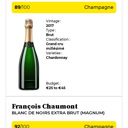
89
/
100
Champagne
Vintage :
2017
Type :
Brut
Classification :
Grand cru
millésimé
Varieties :
Chardonnay
Budget :
€25 to €45
François Chaumont
BLANC DE NOIRS EXTRA BRUT (MAGNUM)
92
/
100
Champagne