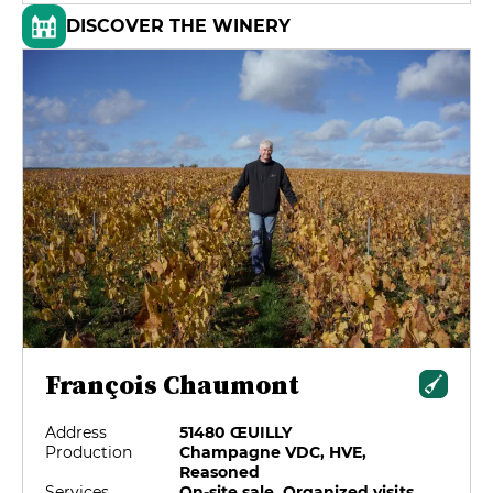
DISCOVER THE WINERY
François Chaumont
Address
51480 ŒUILLY
Production
Champagne VDC, HVE,
Reasoned
Services
On-site sale, Organized visits