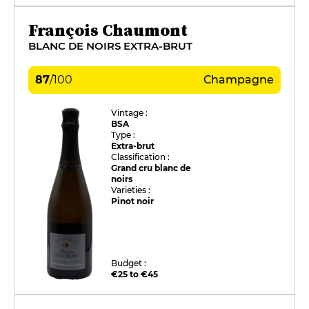
François Chaumont
BLANC DE NOIRS EXTRA-BRUT
87
/
100
Champagne
Vintage :
BSA
Type :
Extra-brut
Classification :
Grand cru blanc de
noirs
Varieties :
Pinot noir
Budget :
€25 to €45