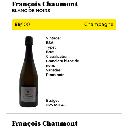
François Chaumont
BLANC DE NOIRS
89
/
100
Champagne
Vintage :
BSA
Type :
Brut
Classification :
Grand cru blanc de
noirs
Varieties :
Pinot noir
Budget :
€25 to €45
François Chaumont