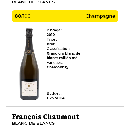
BLANC DE BLANCS
88
/
100
Champagne
Vintage :
2019
Type :
Brut
Classification :
Grand cru blanc de
blancs millésimé
Varieties :
Chardonnay
Budget :
€25 to €45
François Chaumont
BLANC DE BLANCS