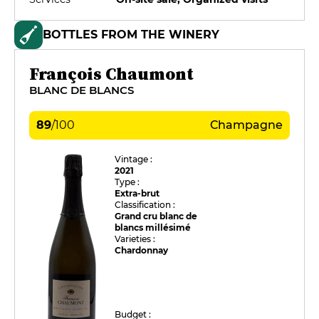
BOTTLES FROM THE WINERY
François Chaumont
BLANC DE BLANCS
89
/
100
Champagne
Vintage :
2021
Type :
Extra-brut
Classification :
Grand cru blanc de
blancs millésimé
Varieties :
Chardonnay
Budget :