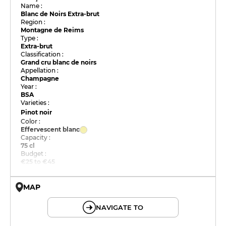
Name :
Blanc de Noirs Extra-brut
Region :
Montagne de Reims
Type :
Extra-brut
Classification :
Grand cru blanc de noirs
Appellation :
Champagne
Year :
BSA
Varieties :
Pinot noir
Color :
Effervescent blanc
Capacity :
75 cl
Budget :
€25 to €45
MAP
© OpenMapTiles © OpenStreetMap
NAVIGATE TO