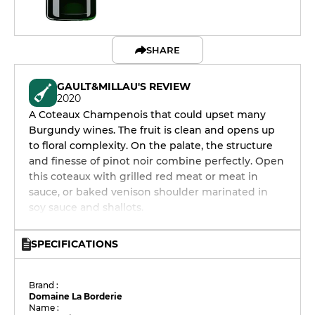
SHARE
GAULT&MILLAU'S REVIEW
2020
A Coteaux Champenois that could upset many
Burgundy wines. The fruit is clean and opens up
to floral complexity. On the palate, the structure
and finesse of pinot noir combine perfectly. Open
this coteaux with grilled red meat or meat in
sauce, or baked venison shoulder marinated in
soy sauce and shallots.
SPECIFICATIONS
Brand :
Domaine La Borderie
Name :