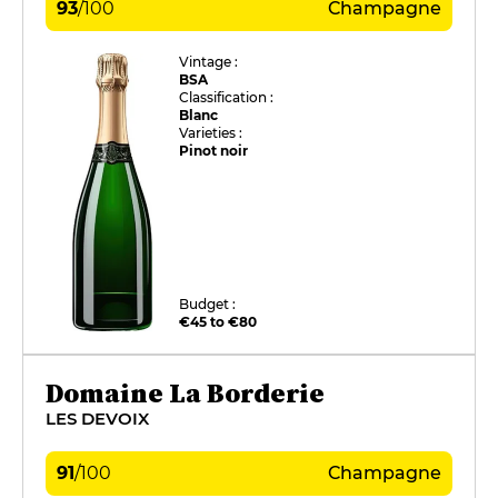
93
/
100
Champagne
Vintage :
BSA
Classification :
Blanc
Varieties :
Pinot noir
Budget :
€45 to €80
Domaine La Borderie
LES DEVOIX
91
/
100
Champagne