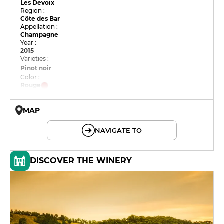
Les Devoix
Region :
Côte des Bar
Appellation :
Champagne
Year :
2015
Varieties :
Pinot noir
Color :
Rouge
MAP
© OpenMapTiles © OpenStreetMap
NAVIGATE TO
DISCOVER THE WINERY