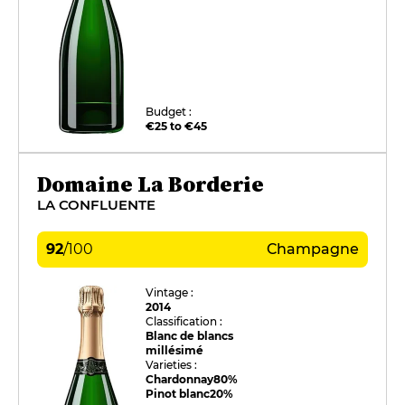
Budget :
€25 to €45
Domaine La Borderie
LA CONFLUENTE
92
/
100
Champagne
Vintage :
2014
Classification :
Blanc de blancs
millésimé
Varieties :
Chardonnay
80%
Pinot blanc
20%