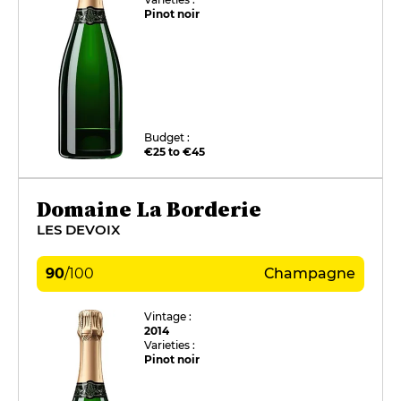
Pinot noir
Budget :
€25 to €45
Domaine La Borderie
LES DEVOIX
90
/
100
Champagne
Vintage :
2014
Varieties :
Pinot noir