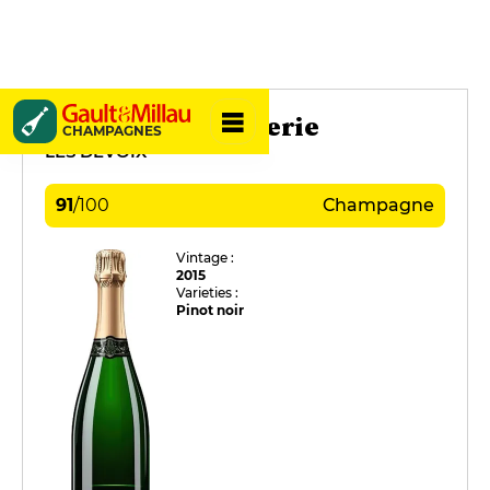
Domaine La Borderie
CHAMPAGNES
LES DEVOIX
91
/
100
Champagne
Vintage :
2015
Varieties :
Pinot noir