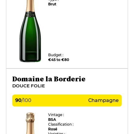
Brut
Budget :
€45 to €80
Domaine la Borderie
DOUCE FOLIE
90
/
100
Champagne
Vintage :
BSA
Classification :
Rosé
Varieties :