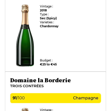
Vintage :
2018
Type :
Sec (Spicy)
Varieties :
Chardonnay
Budget :
€25 to €45
Domaine la Borderie
TROIS CONTRÉES
91
/
100
Champagne
Vintage :