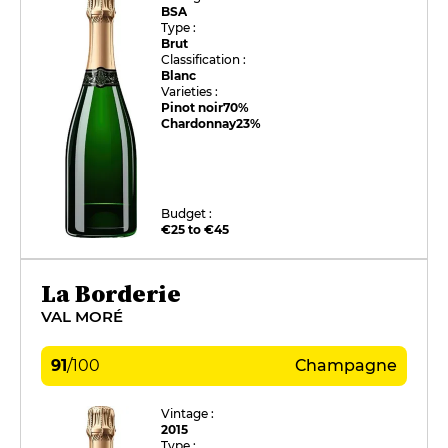
BSA
Type :
Brut
Classification :
Blanc
Varieties :
Pinot noir
70%
Chardonnay
23%
Budget :
€25 to €45
La Borderie
VAL MORÉ
91
/
100
Champagne
Vintage :
2015
Type :