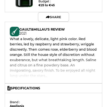
Budget :
€25 to €45
SHARE
GAULT&MILLAU'S REVIEW
2021
What a lovely, delicate, light pink color. Red
berries, led by raspberry and strawberry, wriggle
discreetly. Then comes rose, elderberry and blood
orange. Still the house style of discretion without
exuberance, but what breathtaking length. Saline
and citrus on a fine powdery base. An
invigorating, savory finish. To be enjoyed all night
long under the stars...
SPECIFICATIONS
Brand :
Apollonis