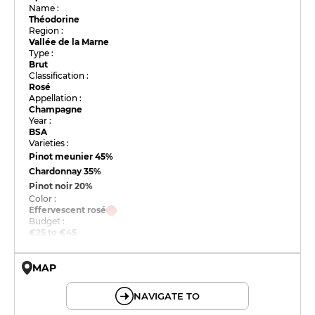
Name :
Théodorine
Region :
Vallée de la Marne
Type :
Brut
Classification :
Rosé
Appellation :
Champagne
Year :
BSA
Varieties :
Pinot meunier
45%
Chardonnay
35%
Pinot noir
20%
Color :
Effervescent rosé
Budget :
€25 to €45
MAP
© OpenMapTiles © OpenStreetMap
NAVIGATE TO