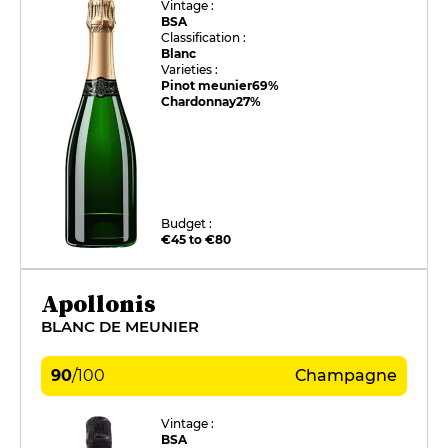
Vintage :
BSA
Classification :
Blanc
Varieties :
Pinot meunier
69%
Chardonnay
27%
Budget :
€45 to €80
Apollonis
BLANC DE MEUNIER
90
/
100
Champagne
Vintage :
BSA