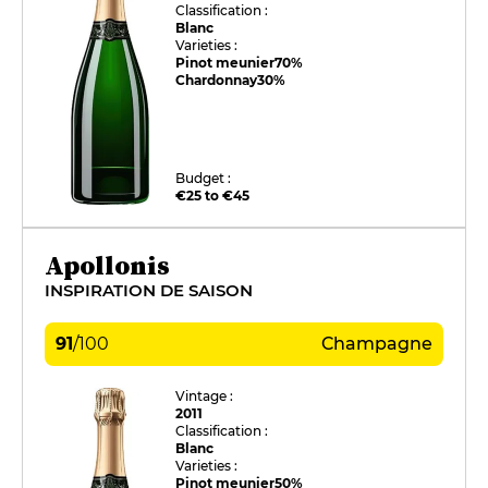
Classification :
Blanc
Varieties :
Pinot meunier
70%
Chardonnay
30%
Budget :
€25 to €45
Apollonis
INSPIRATION DE SAISON
91
/
100
Champagne
Vintage :
2011
Classification :
Blanc
Varieties :
Pinot meunier
50%