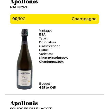
Apollonis
PALMYRE
90
/
100
Champagne
Vintage :
BSA
Type :
Brut nature
Classification :
Blanc
Varieties :
Pinot meunier
60%
Chardonnay
30%
Budget :
€25 to €45
Apollonis
SOURCES DU FLAGOT