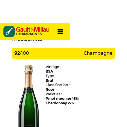
Apollonis
CHAMPAGNES
THÉODORINE
92
/
100
Champagne
Vintage :
BSA
Type :
Brut
Classification :
Rosé
Varieties :
Pinot meunier
45%
Chardonnay
35%