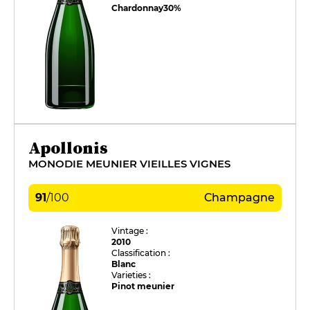
Chardonnay
30%
Apollonis
MONODIE MEUNIER VIEILLES VIGNES
91
/
100
Champagne
Vintage :
2010
Classification :
Blanc
Varieties :
Pinot meunier