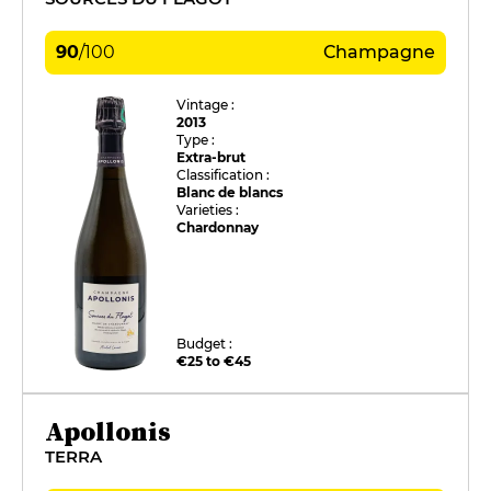
90
/
100
Champagne
Vintage :
2013
Type :
Extra-brut
Classification :
Blanc de blancs
Varieties :
Chardonnay
Budget :
€25 to €45
Apollonis
TERRA