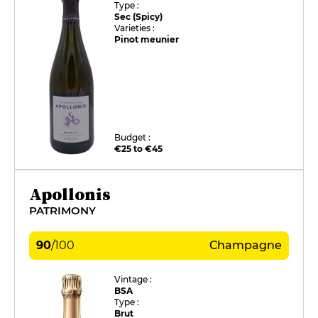
Type :
Sec (Spicy)
Varieties :
Pinot meunier
Budget :
€25 to €45
Apollonis
PATRIMONY
90
/
100
Champagne
Vintage :
BSA
Type :
Brut