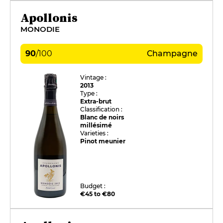
Apollonis
MONODIE
90
/
100
Champagne
Vintage :
2013
Type :
Extra-brut
Classification :
Blanc de noirs
millésimé
Varieties :
Pinot meunier
Budget :
€45 to €80