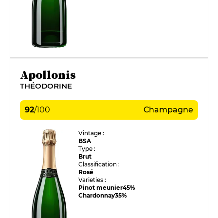
Apollonis
THÉODORINE
92
/
100
Champagne
Vintage :
BSA
Type :
Brut
Classification :
Rosé
Varieties :
Pinot meunier
45%
Chardonnay
35%