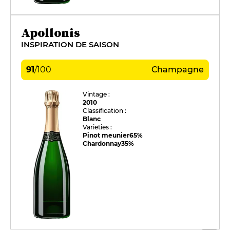
Apollonis
INSPIRATION DE SAISON
91
/
100
Champagne
Vintage :
2010
Classification :
Blanc
Varieties :
Pinot meunier
65%
Chardonnay
35%