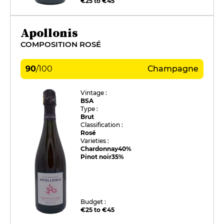
€25 to €45
Apollonis
COMPOSITION ROSÉ
90
/
100
Champagne
Vintage :
BSA
Type :
Brut
Classification :
Rosé
Varieties :
Chardonnay
40%
Pinot noir
35%
Budget :
€25 to €45