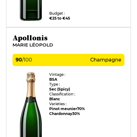
Budget :
€25 to €45
Apollonis
MARIE LÉOPOLD
90
/
100
Champagne
Vintage :
BSA
Type :
Sec (Spicy)
Classification :
Blanc
Varieties :
Pinot meunier
70%
Chardonnay
30%