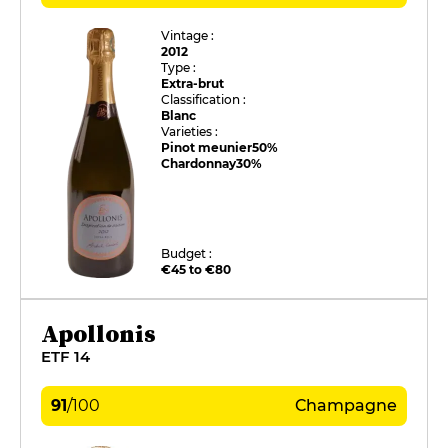
Vintage :
2012
Type :
Extra-brut
Classification :
Blanc
Varieties :
Pinot meunier
50%
Chardonnay
30%
Budget :
€45 to €80
Apollonis
ETF 14
91
/
100
Champagne