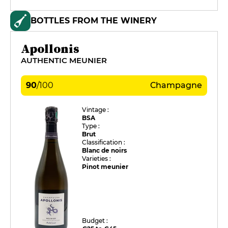
BOTTLES FROM THE WINERY
Apollonis
AUTHENTIC MEUNIER
90
/
100
Champagne
Vintage :
BSA
Type :
Brut
Classification :
Blanc de noirs
Varieties :
Pinot meunier
Budget :