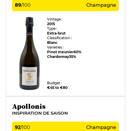
89
/
100
Champagne
Vintage :
2015
Type :
Extra-brut
Classification :
Blanc
Varieties :
Pinot meunier
60%
Chardonnay
35%
Budget :
€45 to €80
Apollonis
INSPIRATION DE SAISON
92
/
100
Champagne