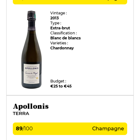
Vintage :
2013
Type :
Extra-brut
Classification :
Blanc de blancs
Varieties :
Chardonnay
Budget :
€25 to €45
Apollonis
TERRA
89
/
100
Champagne