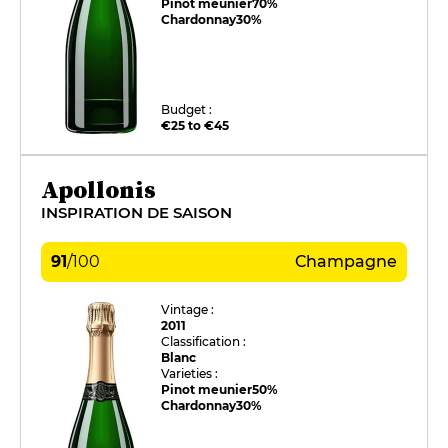
Pinot meunier
70%
Chardonnay
30%
Budget :
€25 to €45
Apollonis
INSPIRATION DE SAISON
91
/
100
Champagne
Vintage :
2011
Classification :
Blanc
Varieties :
Pinot meunier
50%
Chardonnay
30%