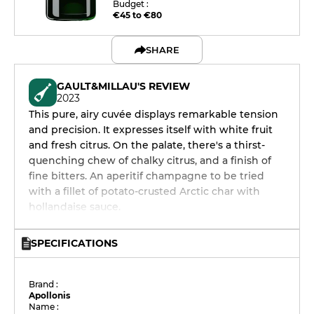
Budget :
€45 to €80
SHARE
GAULT&MILLAU'S REVIEW
2023
This pure, airy cuvée displays remarkable tension
and precision. It expresses itself with white fruit
and fresh citrus. On the palate, there's a thirst-
quenching chew of chalky citrus, and a finish of
fine bitters. An aperitif champagne to be tried
with a fillet of potato-crusted Arctic char with
hollandaise sauce.
SPECIFICATIONS
Brand :
Apollonis
Name :