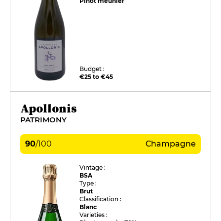
Pinot meunier
Budget :
€25 to €45
Apollonis
PATRIMONY
90
/
100
Champagne
Vintage :
BSA
Type :
Brut
Classification :
Blanc
Varieties :