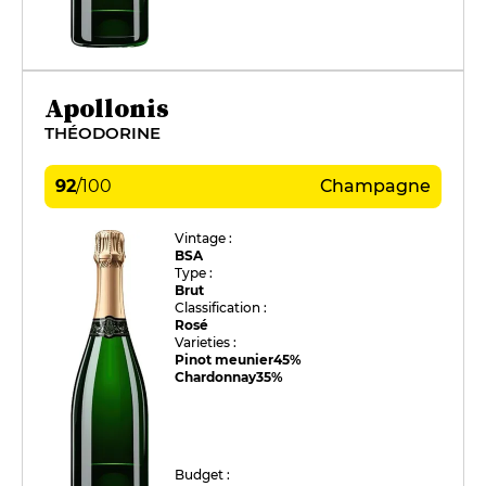
Apollonis
THÉODORINE
92
/
100
Champagne
Vintage :
BSA
Type :
Brut
Classification :
Rosé
Varieties :
Pinot meunier
45%
Chardonnay
35%
Budget :