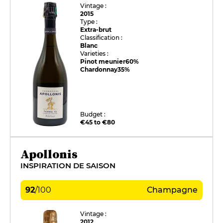
Vintage :
2015
Type :
Extra-brut
Classification :
Blanc
Varieties :
Pinot meunier
60%
Chardonnay
35%
Budget :
€45 to €80
Apollonis
INSPIRATION DE SAISON
92
/
100
Champagne
Vintage :
2012