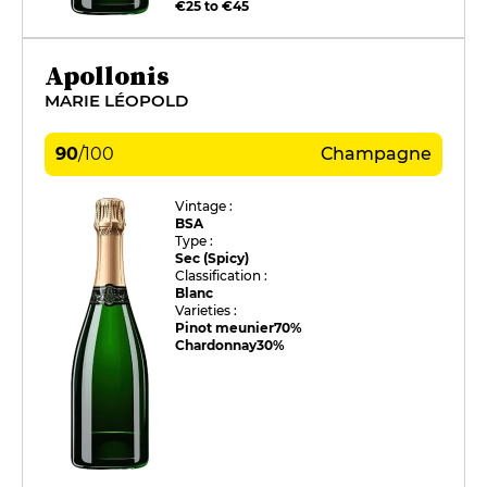
€25 to €45
Apollonis
MARIE LÉOPOLD
90
/
100
Champagne
Vintage :
BSA
Type :
Sec (Spicy)
Classification :
Blanc
Varieties :
Pinot meunier
70%
Chardonnay
30%