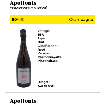
Apollonis
COMPOSITION ROSÉ
90
/
100
Champagne
Vintage :
BSA
Type :
Brut
Classification :
Rosé
Varieties :
Chardonnay
40%
Pinot noir
35%
Budget :
€25 to €45
Apollonis