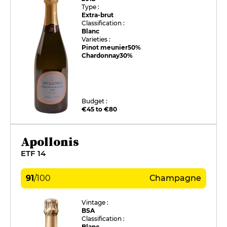
Type :
Extra-brut
Classification :
Blanc
Varieties :
Pinot meunier
50%
Chardonnay
30%
Budget :
€45 to €80
Apollonis
ETF 14
91
/
100
Champagne
Vintage :
BSA
Classification :
Blanc