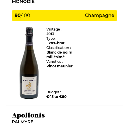
MONODIE
90
/
100
Champagne
Vintage :
2013
Type :
Extra-brut
Classification :
Blanc de noirs
millésimé
Varieties :
Pinot meunier
Budget :
€45 to €80
Apollonis
PALMYRE