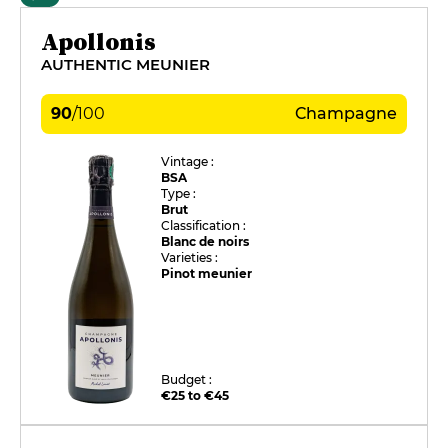
Apollonis
AUTHENTIC MEUNIER
90
/
100
Champagne
Vintage :
BSA
Type :
Brut
Classification :
Blanc de noirs
Varieties :
Pinot meunier
Budget :
€25 to €45