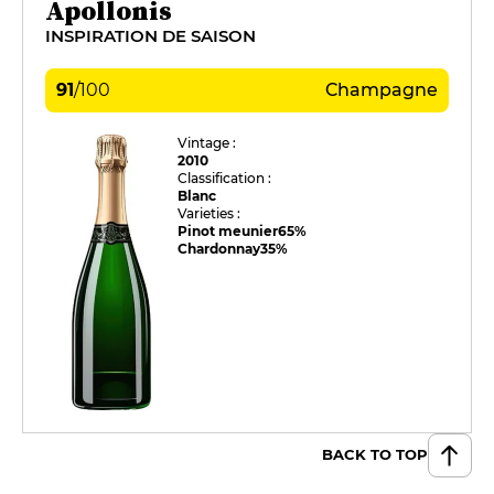
Apollonis
INSPIRATION DE SAISON
91
/
100
Champagne
Vintage :
2010
Classification :
Blanc
Varieties :
Pinot meunier
65%
Chardonnay
35%
BACK TO TOP