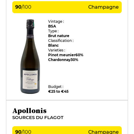
90
/
100
Champagne
Vintage :
BSA
Type :
Brut nature
Classification :
Blanc
Varieties :
Pinot meunier
60%
Chardonnay
30%
Budget :
€25 to €45
Apollonis
SOURCES DU FLAGOT
90
/
100
Champagne