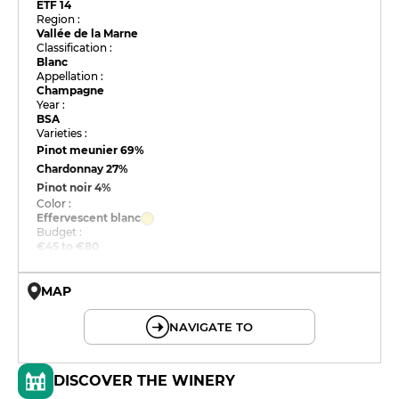
ETF 14
Region :
Vallée de la Marne
Classification :
Blanc
Appellation :
Champagne
Year :
BSA
Varieties :
Pinot meunier
69%
Chardonnay
27%
Pinot noir
4%
Color :
Effervescent blanc
Budget :
€45 to €80
MAP
© OpenMapTiles © OpenStreetMap
NAVIGATE TO
DISCOVER THE WINERY