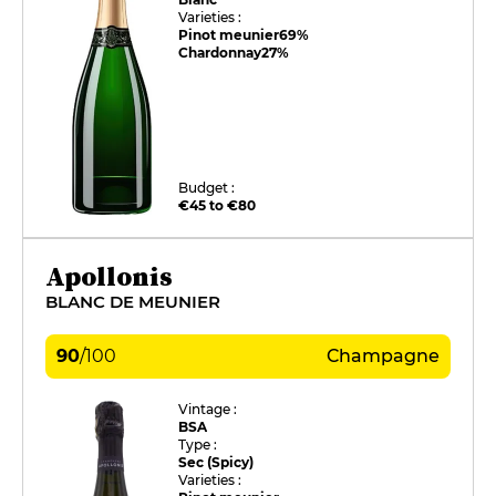
Varieties :
Pinot meunier
69%
Chardonnay
27%
Budget :
€45 to €80
Apollonis
BLANC DE MEUNIER
90
/
100
Champagne
Vintage :
BSA
Type :
Sec (Spicy)
Varieties :