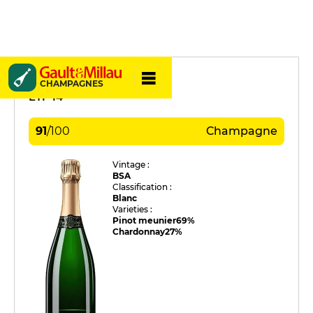
Apollonis
CHAMPAGNES
ETF 14
91
/
100
Champagne
Vintage :
BSA
Classification :
Blanc
Varieties :
Pinot meunier
69%
Chardonnay
27%