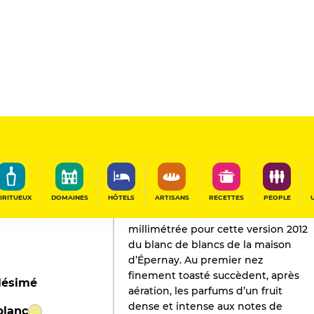
L'AVIS DE GAULT&MILLAU
Champagne
2020
IRITUEUX
DOMAINES
HÔTELS
ARTISANS
RECETTES
PEOPLE
Belle couleur or et bulle
millimétrée pour cette version 2012
du blanc de blancs de la maison
d’Épernay. Au premier nez
finement toasté succèdent, après
lésimé
aération, les parfums d’un fruit
dense et intense aux notes de
blanc