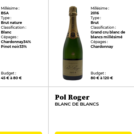
Millésime :
Millésime :
BSA
2016
Type :
Type :
Brut nature
Brut
Classification :
Classification :
Blanc
Grand cru blanc de
Cépages :
blancs millésimé
Chardonnay
34%
Cépages :
Pinot noir
33%
Chardonnay
Budget :
Budget :
45 € à 80 €
80 € à 120 €
Pol Roger
BLANC DE BLANCS