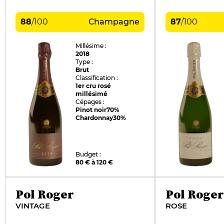
88
/
100
Champagne
87
/
100
Millésime :
2018
Type :
Brut
Classification :
1er cru rosé
millésimé
Cépages :
Pinot noir
70%
Chardonnay
30%
Budget :
80 € à 120 €
Pol Roger
Pol Roger
VINTAGE
ROSE