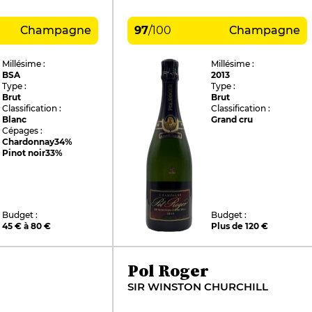
Champagne
97
/
100
Champagne
Millésime :
Millésime :
BSA
2013
Type :
Type :
Brut
Brut
Classification :
Classification :
Blanc
Grand cru
Cépages :
Chardonnay
34%
Pinot noir
33%
Budget :
Budget :
45 € à 80 €
Plus de 120 €
Pol Roger
SIR WINSTON CHURCHILL