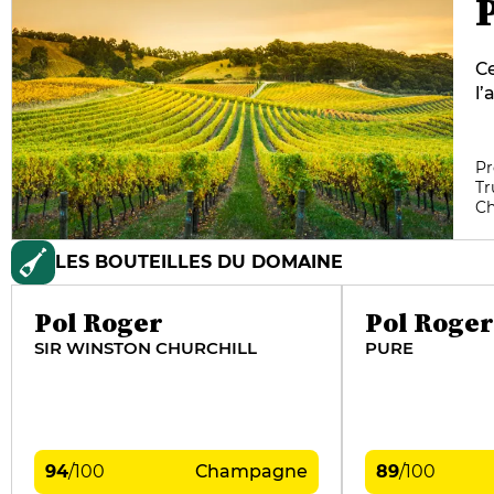
Ce
l’
gr
ré
Mo
Pr
Tr
ma
C
pa
Ca
LES BOUTEILLES DU DOMAINE
Pol Roger
Pol Roger
SIR WINSTON CHURCHILL
PURE
94
/
100
Champagne
89
/
100