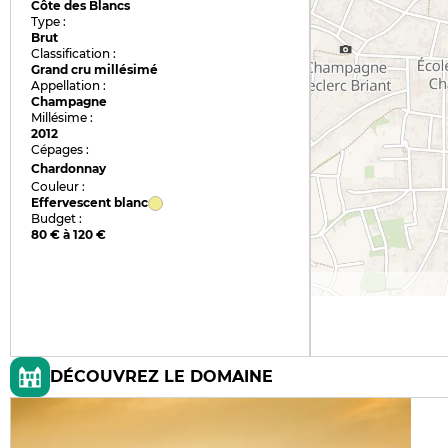
Côte des Blancs
Type :
Brut
Classification :
Grand cru millésimé
Appellation :
Champagne
Millésime :
2012
Cépages :
Chardonnay
Couleur :
Effervescent blanc
Budget :
80 € à 120 €
DÉCOUVREZ LE DOMAINE