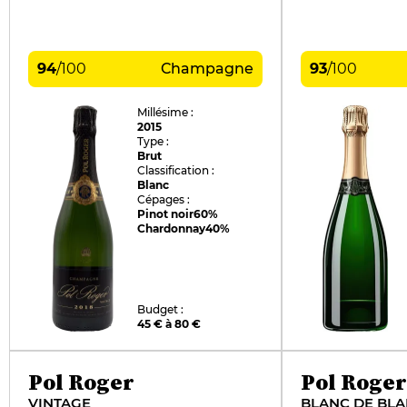
94
/
100
Champagne
93
/
100
Millésime :
2015
Type :
Brut
Classification :
Blanc
Cépages :
Pinot noir
60%
Chardonnay
40%
Budget :
45 € à 80 €
Pol Roger
Pol Roger
VINTAGE
BLANC DE BL