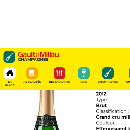
Blanc de Blancs
CHAMPAGNES
Pol Roger
94
/
100
LA
ACTUALITÉS
RESTAURANTS
VINS
CHAMPAGNES
SP
PLACE
Millésime :
2012
Type :
Brut
Classification :
Grand cru mil
Couleur :
Effervescent 