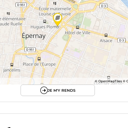
© OpenMapTiles © 
JE M'Y RENDS