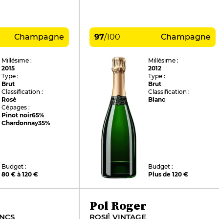
Champagne
97
/
100
Champagne
Millésime :
Millésime :
2015
2012
Type :
Type :
Brut
Brut
Classification :
Classification :
Rosé
Blanc
Cépages :
Pinot noir
65%
Chardonnay
35%
Budget :
Budget :
80 € à 120 €
Plus de 120 €
Pol Roger
ANCS
ROSÉ VINTAGE