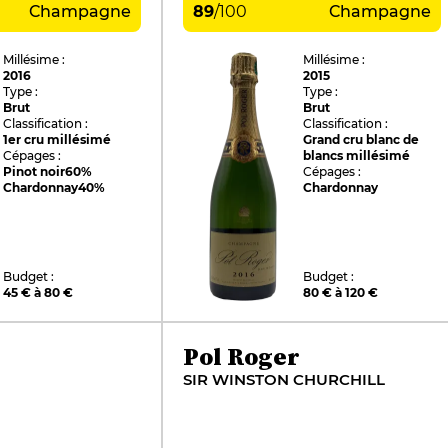
Champagne
89
/
100
Champagne
Millésime :
Millésime :
2016
2015
Type :
Type :
Brut
Brut
Classification :
Classification :
1er cru millésimé
Grand cru blanc de
Cépages :
blancs millésimé
Pinot noir
60%
Cépages :
Chardonnay
40%
Chardonnay
Budget :
Budget :
45 € à 80 €
80 € à 120 €
Pol Roger
SIR WINSTON CHURCHILL