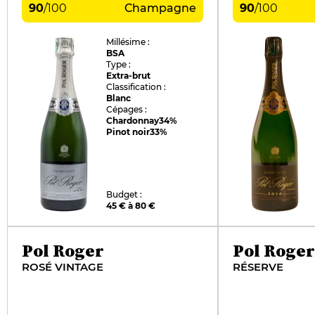
90
/
100
Champagne
90
/
100
Millésime :
BSA
Type :
Extra-brut
Classification :
Blanc
Cépages :
Chardonnay
34%
Pinot noir
33%
Budget :
45 € à 80 €
Pol Roger
Pol Roger
ROSÉ VINTAGE
RÉSERVE