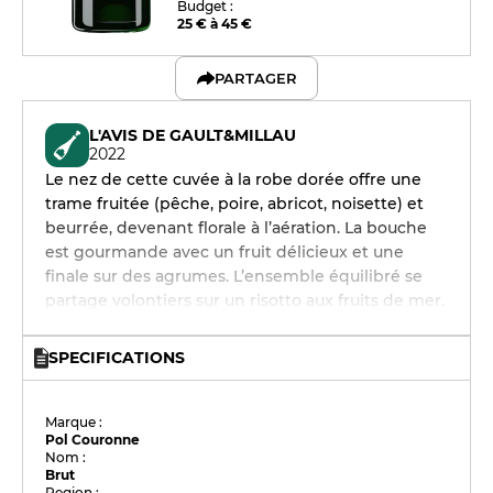
Budget :
25 € à 45 €
PARTAGER
L'AVIS DE GAULT&MILLAU
2022
Le nez de cette cuvée à la robe dorée offre une
trame fruitée (pêche, poire, abricot, noisette) et
beurrée, devenant florale à l’aération. La bouche
est gourmande avec un fruit délicieux et une
finale sur des agrumes. L’ensemble équilibré se
partage volontiers sur un risotto aux fruits de mer.
SPECIFICATIONS
Marque :
Pol Couronne
Nom :
Brut
Region :