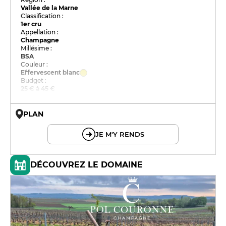
Vallée de la Marne
Classification :
1er cru
Appellation :
Champagne
Millésime :
BSA
Couleur :
Effervescent blanc
Budget :
25 € à 45 €
PLAN
© OpenMapTiles © OpenStreetMap
JE M'Y RENDS
DÉCOUVREZ LE DOMAINE