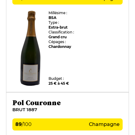
Millésime :
BSA
Type :
Extra-brut
Classification :
Grand cru
Cépages :
Chardonnay
Budget :
25 € à 45 €
Pol Couronne
BRUT 1887
89
/
100
Champagne