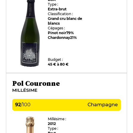
Type :
Extra-brut
Classification :
Grand cru blanc de
blancs
Cépages :
Pinot noir
79%
Chardonnay
21%
Budget :
45 € à 80 €
Pol Couronne
MILLÉSIME
92
/
100
Champagne
Millésime :
2012
Type :