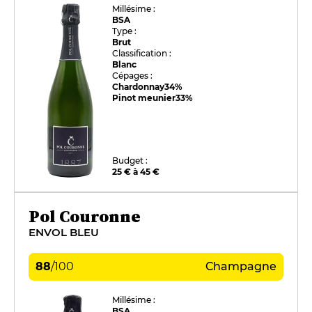
Millésime :
BSA
Type :
Brut
Classification :
Blanc
Cépages :
Chardonnay
34%
Pinot meunier
33%
Budget :
25 € à 45 €
Pol Couronne
ENVOL BLEU
88
/
100
Champagne
Millésime :
BSA