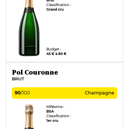
Brut
Classification :
Grand cru
Budget :
45 € à 80 €
Pol Couronne
BRUT
90
/
100
Champagne
Millésime :
BSA
Classification :
1er cru