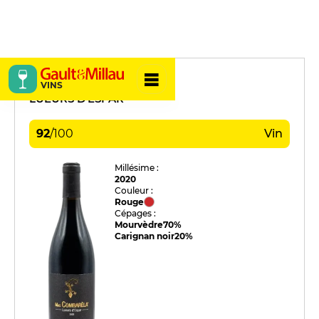
Mas Combarèla
VINS
LUEURS D'ESPAR
92
/
100
Vin
Millésime :
2020
Couleur :
Rouge
Cépages :
Mourvèdre
70%
Carignan noir
20%