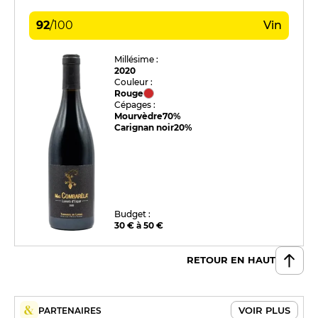
92
/
100
Vin
Millésime :
2020
Couleur :
Rouge
Cépages :
Mourvèdre
70%
Carignan noir
20%
Budget :
30 € à 50 €
RETOUR EN HAUT
VOIR PLUS
PARTENAIRES