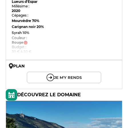
Lueurs d'Espar
Millésime :
2020
Cépages :
Mourvèdre
70%
Carignan noir
20%
Syrah
10%
Couleur :
Rouge
Budget :
30 € à 50 €
PLAN
© OpenMapTiles © OpenStreetMap
JE M'Y RENDS
DÉCOUVREZ LE DOMAINE