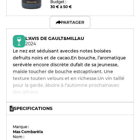
Budget :
30 € à 50 €
PARTAGER
L'AVIS DE GAULT&MILLAU
2024
Le nez est séduisant avecdes notes boisées
defruits noirs et de cacao.En bouche, l’aromatique
serévèle encore discrète dufait de sa jeunesse,
maisle toucher de bouche estcaptivant. Une
texture touten velours et en richesse.Un vin taillé
pour la garde, àboire à l’automne prochainavec
des gibiers.
SPECIFICATIONS
Marque :
Mas Combarèla
Nom :