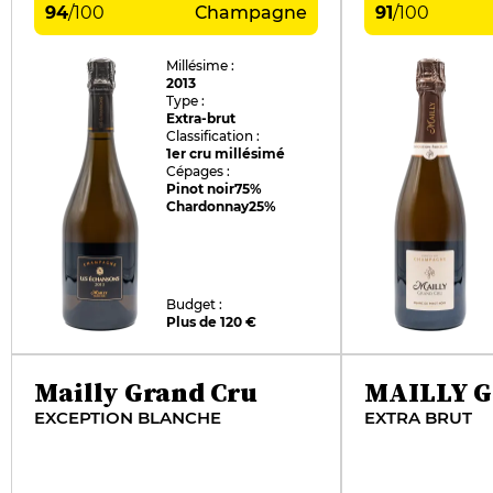
94
/
100
Champagne
91
/
100
Millésime :
2013
Type :
Extra-brut
Classification :
1er cru millésimé
Cépages :
Pinot noir
75%
Chardonnay
25%
Budget :
Plus de 120 €
Mailly Grand Cru
MAILLY 
EXCEPTION BLANCHE
EXTRA BRUT