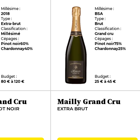
Millésime :
Millésime :
2018
BSA
Type :
Type :
Extra-brut
Brut
Classification :
Classification :
Millésimé
Grand cru
Cépages :
Cépages :
Pinot noir
60%
Pinot noir
75%
Chardonnay
40%
Chardonnay
25%
Budget :
Budget :
80 € à 120 €
25 € à 45 €
and Cru
Mailly Grand Cru
OT NOIR
EXTRA BRUT