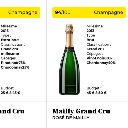
Champagne
94
/
100
Champagne
Millésime :
Millésime :
2015
2013
Type :
Type :
Extra-brut
Brut
Classification :
Classification :
Grand cru
Grand cru
millésimé
Cépages :
Cépages :
Pinot noir
60%
Pinot noir
75%
Chardonnay
40%
Chardonnay
25%
Budget :
Budget :
25 € à 45 €
45 € à 80 €
and Cru
Mailly Grand Cru
ROSÉ DE MAILLY