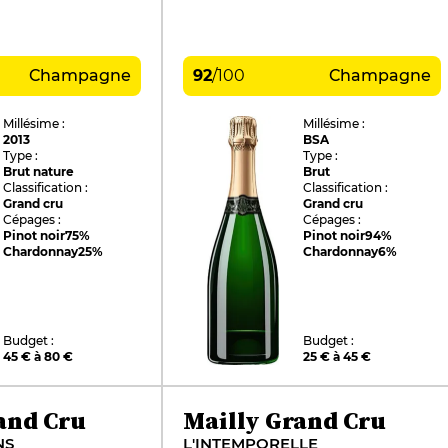
Champagne
92
/
100
Champagne
Millésime :
Millésime :
2013
BSA
Type :
Type :
Brut nature
Brut
Classification :
Classification :
Grand cru
Grand cru
Cépages :
Cépages :
Pinot noir
75%
Pinot noir
94%
Chardonnay
25%
Chardonnay
6%
Budget :
Budget :
45 € à 80 €
25 € à 45 €
and Cru
Mailly Grand Cru
NS
L'INTEMPORELLE