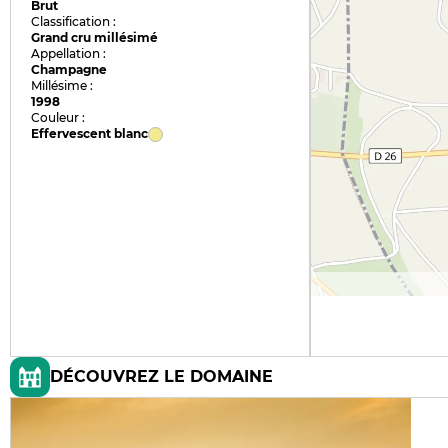
Brut
Classification :
Grand cru millésimé
Appellation :
Champagne
Millésime :
1998
Couleur :
Effervescent blanc
DÉCOUVREZ LE DOMAINE