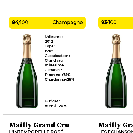
94
/
100
Champagne
93
/
100
Millésime :
2012
Type :
Brut
Classification :
Grand cru
millésimé
Cépages :
Pinot noir
75%
Chardonnay
25%
Budget :
80 € à 120 €
Mailly Grand Cru
Mailly Gr
L'INTEMPORELLE ROSÉ
LES ECHANSO