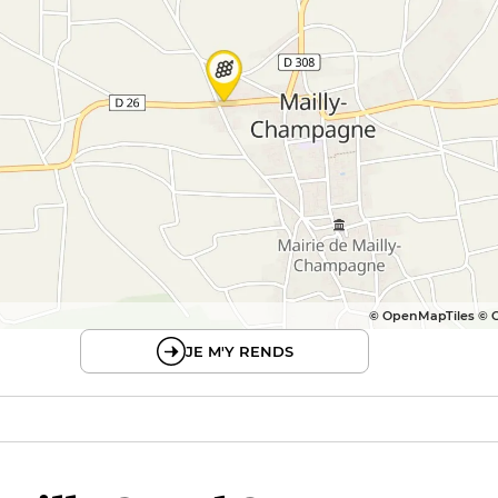
© OpenMapTiles © 
JE M'Y RENDS