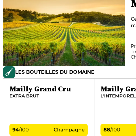
Ce
n’
ch
Mo
c
Pr
Tr
gé
C
fr
s
LES BOUTEILLES DU DOMAINE
de
Mailly Grand Cru
Mailly Gr
EXTRA BRUT
L'INTEMPOREL
94
/
100
Champagne
88
/
100