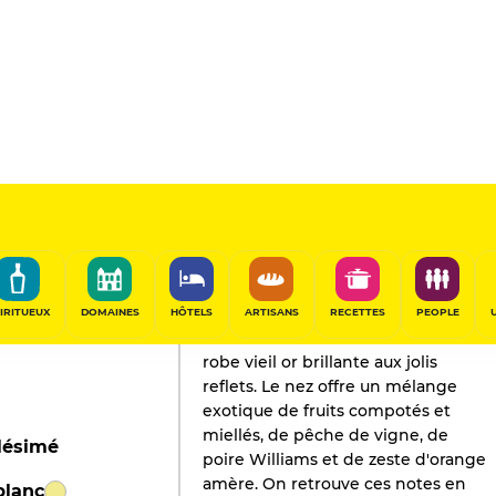
L'AVIS DE GAULT&MILLAU
Champagne
2018
IRITUEUX
DOMAINES
HÔTELS
ARTISANS
RECETTES
PEOPLE
Ce vin solaire truffé affiche une
robe vieil or brillante aux jolis
reflets. Le nez offre un mélange
exotique de fruits compotés et
miellés, de pêche de vigne, de
lésimé
poire Williams et de zeste d'orange
amère. On retrouve ces notes en
blanc