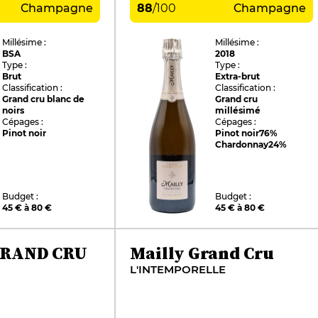
Champagne
88
/
100
Champagne
Millésime :
Millésime :
BSA
2018
Type :
Type :
Brut
Extra-brut
Classification :
Classification :
Grand cru blanc de
Grand cru
noirs
millésimé
Cépages :
Cépages :
Pinot noir
Pinot noir
76%
Chardonnay
24%
Budget :
Budget :
45 € à 80 €
45 € à 80 €
GRAND CRU
Mailly Grand Cru
L'INTEMPORELLE