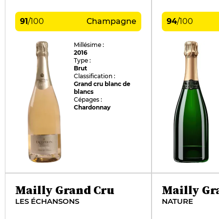
91
/
100
Champagne
94
/
100
Millésime :
2016
Type :
Brut
Classification :
Grand cru blanc de
blancs
Cépages :
Chardonnay
Mailly Grand Cru
Mailly Gr
LES ÉCHANSONS
NATURE