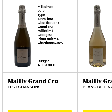
Millésime :
2019
Type :
Extra-brut
Classification :
Grand cru
millésimé
Cépages :
Pinot noir
74%
Chardonnay
26%
Budget :
45 € à 80 €
Mailly Grand Cru
Mailly Gr
LES ECHANSONS
BLANC DE PIN