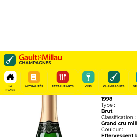
Collection
CHAMPAGNES
Mailly Grand Cru
93
/
100
LA
ACTUALITÉS
RESTAURANTS
VINS
CHAMPAGNES
SP
PLACE
Millésime :
1998
Type :
Brut
Classification :
Grand cru mil
Couleur :
Effervescent 