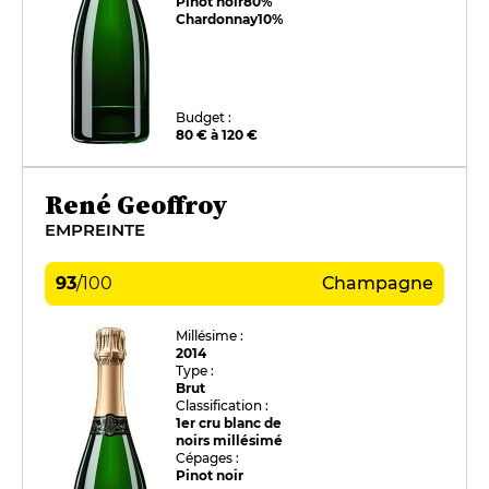
Pinot noir
80%
Chardonnay
10%
Budget :
80 € à 120 €
René Geoffroy
EMPREINTE
93
/
100
Champagne
Millésime :
2014
Type :
Brut
Classification :
1er cru blanc de
noirs millésimé
Cépages :
Pinot noir