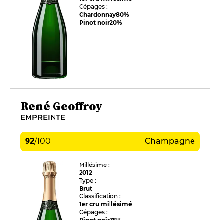
Cépages :
Chardonnay
80%
Pinot noir
20%
René Geoffroy
EMPREINTE
92
/
100
Champagne
Millésime :
2012
Type :
Brut
Classification :
1er cru millésimé
Cépages :
Pinot noir
75%