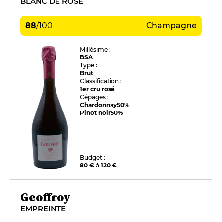
BLANC DE ROSE
88
/
100
Champagne
Millésime :
BSA
Type :
Brut
Classification :
1er cru rosé
Cépages :
Chardonnay
50%
Pinot noir
50%
Budget :
80 € à 120 €
Geoffroy
EMPREINTE