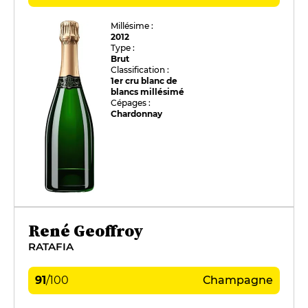
Millésime :
2012
Type :
Brut
Classification :
1er cru blanc de
blancs millésimé
Cépages :
Chardonnay
René Geoffroy
RATAFIA
91
/
100
Champagne