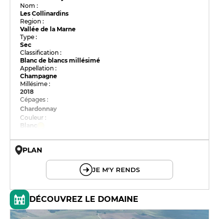
Nom :
Les Collinardins
Region :
Vallée de la Marne
Type :
Sec
Classification :
Blanc de blancs millésimé
Appellation :
Champagne
Millésime :
2018
Cépages :
Chardonnay
Couleur :
Blanc
PLAN
© OpenMapTiles © OpenStreetMap
JE M'Y RENDS
DÉCOUVREZ LE DOMAINE