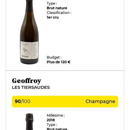
Type :
Brut nature
Classification :
1er cru
Budget :
Plus de 120 €
Geoffroy
LES TIERSAUDES
90
/
100
Champagne
Millésime :
2018
Type :
Brut nature