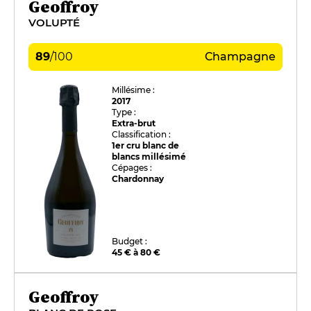
Geoffroy
VOLUPTÉ
89
/
100
Champagne
Millésime :
2017
Type :
Extra-brut
Classification :
1er cru blanc de
blancs millésimé
Cépages :
Chardonnay
Budget :
45 € à 80 €
Geoffroy