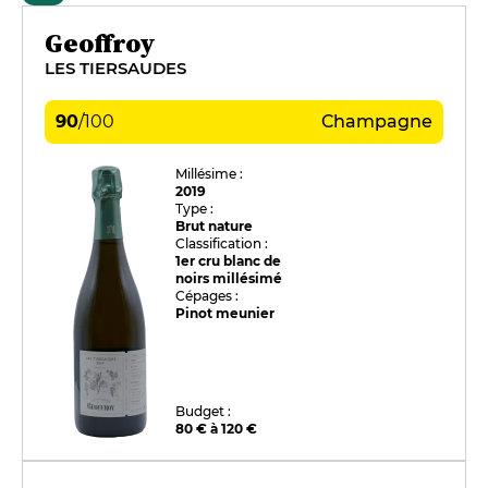
Geoffroy
LES TIERSAUDES
90
/
100
Champagne
Millésime :
2019
Type :
Brut nature
Classification :
1er cru blanc de
noirs millésimé
Cépages :
Pinot meunier
Budget :
80 € à 120 €