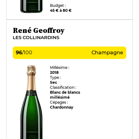
Budget :
45 € à 80 €
René Geoffroy
LES COLLINARDINS
96
/
100
Champagne
Millésime :
2018
Type :
Sec
Classification :
Blanc de blancs
millésimé
Cépages :
Chardonnay