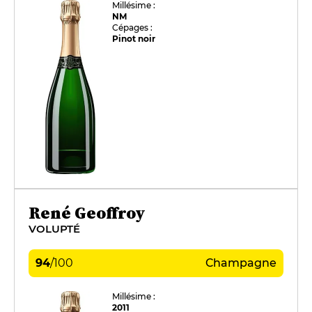
Millésime :
NM
Cépages :
Pinot noir
René Geoffroy
VOLUPTÉ
94
/
100
Champagne
Millésime :
2011