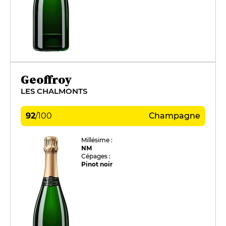
Geoffroy
LES CHALMONTS
92
/
100
Champagne
Millésime :
NM
Cépages :
Pinot noir