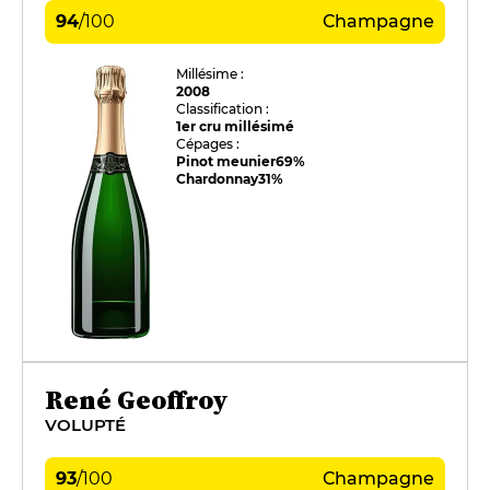
94
/
100
Champagne
Millésime :
2008
Classification :
1er cru millésimé
Cépages :
Pinot meunier
69%
Chardonnay
31%
René Geoffroy
VOLUPTÉ
93
/
100
Champagne