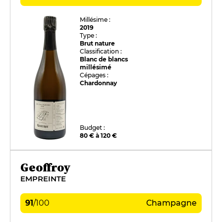
Millésime :
2019
Type :
Brut nature
Classification :
Blanc de blancs
millésimé
Cépages :
Chardonnay
Budget :
80 € à 120 €
Geoffroy
EMPREINTE
91
/
100
Champagne