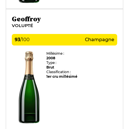
Geoffroy
VOLUPTÉ
93
/
100
Champagne
Millésime :
2008
Type :
Brut
Classification :
1er cru millésimé