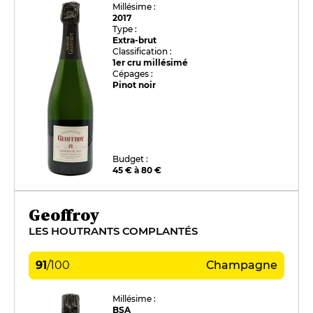
Millésime :
2017
Type :
Extra-brut
Classification :
1er cru millésimé
Cépages :
Pinot noir
Budget :
45 € à 80 €
Geoffroy
LES HOUTRANTS COMPLANTÉS
91
/
100
Champagne
Millésime :
BSA