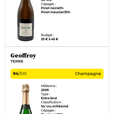
Cépages :
Pinot noir
40%
Pinot meunier
35%
Budget :
25 € à 45 €
Geoffroy
TERRE
94
/
100
Champagne
Millésime :
2009
Type :
Extra-brut
Classification :
1er cru millésimé
Cépages :