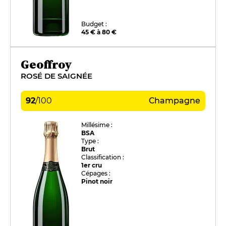
Budget :
45 € à 80 €
Geoffroy
ROSÉ DE SAIGNÉE
92
/
100
Champagne
Millésime :
BSA
Type :
Brut
Classification :
1er cru
Cépages :
Pinot noir