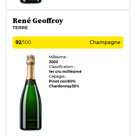
René Geoffroy
TERRE
92
/
100
Champagne
Millésime :
2002
Classification :
1er cru millésimé
Cépages :
Pinot noir
60%
Chardonnay
35%