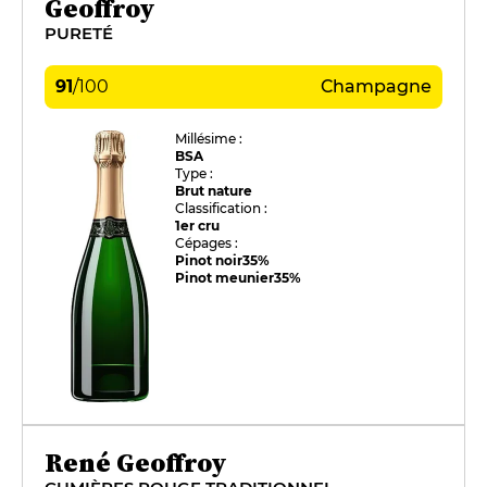
Geoffroy
PURETÉ
91
/
100
Champagne
Millésime :
BSA
Type :
Brut nature
Classification :
1er cru
Cépages :
Pinot noir
35%
Pinot meunier
35%
René Geoffroy