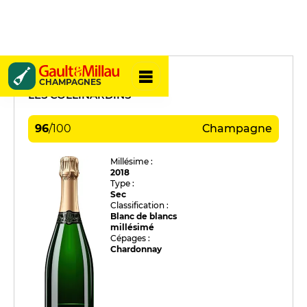
René Geoffroy
CHAMPAGNES
LES COLLINARDINS
96
/
100
Champagne
Millésime :
2018
Type :
Sec
Classification :
Blanc de blancs
millésimé
Cépages :
Chardonnay