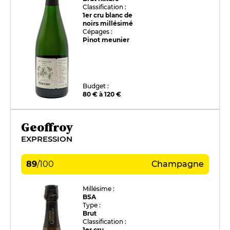
Classification :
1er cru blanc de
noirs millésimé
Cépages :
Pinot meunier
Budget :
80 € à 120 €
Geoffroy
EXPRESSION
89
/
100
Champagne
Millésime :
BSA
Type :
Brut
Classification :
1er cru