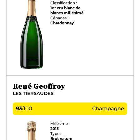
Classification :
1er cru blanc de
blancs millésimé
Cépages :
Chardonnay
René Geoffroy
LES TIERSAUDES
93
/
100
Champagne
Millésime :
2013
Type :
Brut nature