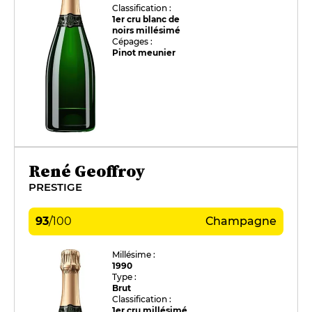
Classification :
1er cru blanc de
noirs millésimé
Cépages :
Pinot meunier
René Geoffroy
PRESTIGE
93
/
100
Champagne
Millésime :
1990
Type :
Brut
Classification :
1er cru millésimé