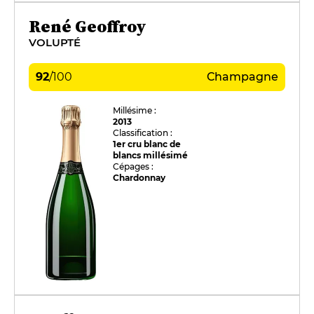
René Geoffroy
VOLUPTÉ
92
/
100
Champagne
Millésime :
2013
Classification :
1er cru blanc de
blancs millésimé
Cépages :
Chardonnay