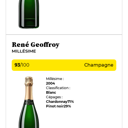
René Geoffroy
MILLÉSIME
93
/
100
Champagne
Millésime :
2004
Classification :
Blanc
Cépages :
Chardonnay
71%
Pinot noir
29%