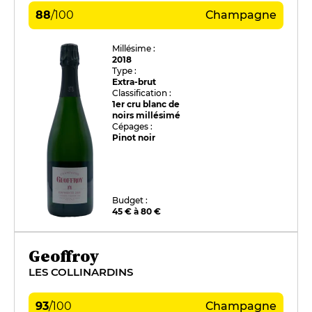
88
/
100
Champagne
Millésime :
2018
Type :
Extra-brut
Classification :
1er cru blanc de
noirs millésimé
Cépages :
Pinot noir
Budget :
45 € à 80 €
Geoffroy
LES COLLINARDINS
93
/
100
Champagne