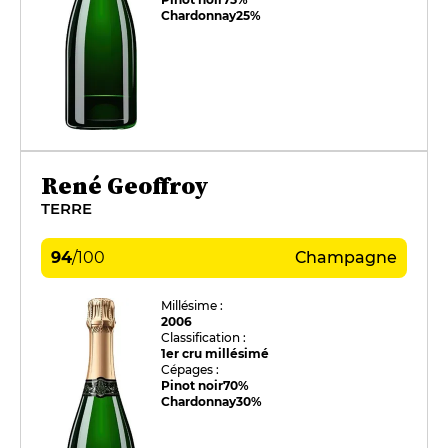
Chardonnay
25%
René Geoffroy
TERRE
94
/
100
Champagne
Millésime :
2006
Classification :
1er cru millésimé
Cépages :
Pinot noir
70%
Chardonnay
30%