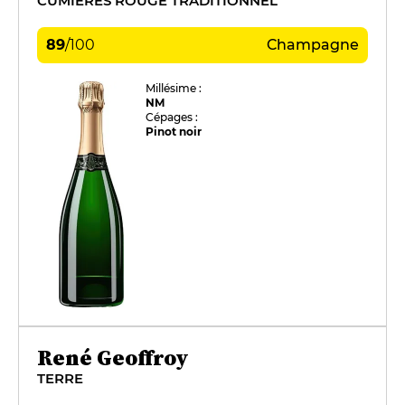
CUMIÈRES ROUGE TRADITIONNEL
89
/
100
Champagne
Millésime :
NM
Cépages :
Pinot noir
René Geoffroy
TERRE