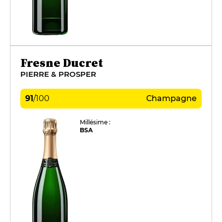
Fresne Ducret
PIERRE & PROSPER
91
/
100
Champagne
Millésime :
BSA