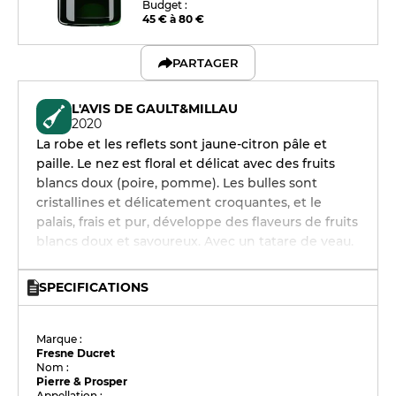
Budget :
45 € à 80 €
PARTAGER
L'AVIS DE GAULT&MILLAU
2020
La robe et les reflets sont jaune-citron pâle et
paille. Le nez est floral et délicat avec des fruits
blancs doux (poire, pomme). Les bulles sont
cristallines et délicatement croquantes, et le
palais, frais et pur, développe des flaveurs de fruits
blancs doux et savoureux. Avec un tatare de veau.
SPECIFICATIONS
Marque :
Fresne Ducret
Nom :
Pierre & Prosper
Appellation :