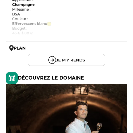
Champagne
Millésime :
BSA
Couleur :
Effervescent blanc
Budget :
45 € à 80 €
PLAN
© OpenMapTiles © OpenStreetMap
JE M'Y RENDS
DÉCOUVREZ LE DOMAINE