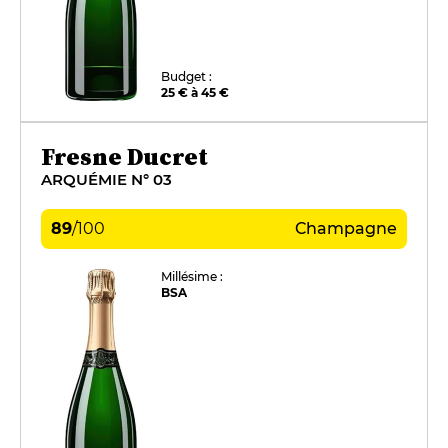
Budget :
25 € à 45 €
Fresne Ducret
ARQUÉMIE N° 03
89
/
100
Champagne
Millésime :
BSA