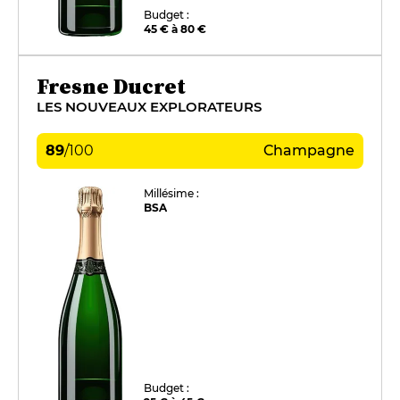
Budget :
45 € à 80 €
Fresne Ducret
LES NOUVEAUX EXPLORATEURS
89
/
100
Champagne
Millésime :
BSA
Budget :