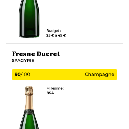
Budget :
25 € à 45 €
Fresne Ducret
SPAGYRIE
90
/
100
Champagne
Millésime :
BSA