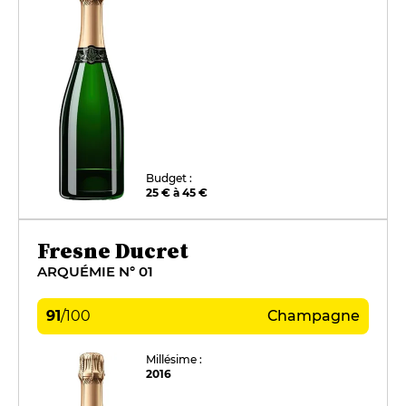
Budget :
25 € à 45 €
Fresne Ducret
ARQUÉMIE N° 01
91
/
100
Champagne
Millésime :
2016