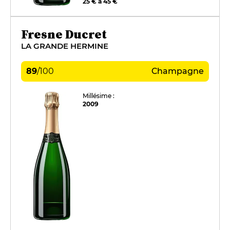
25 € à 45 €
Fresne Ducret
LA GRANDE HERMINE
89
/
100
Champagne
Millésime :
2009