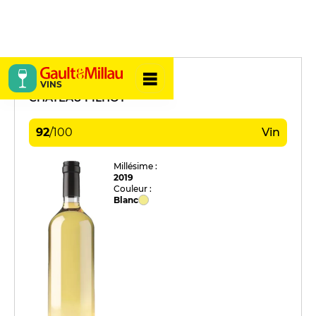
Château Filhot
VINS
CHÂTEAU FILHOT
92
/
100
Vin
Millésime :
2019
Couleur :
Blanc