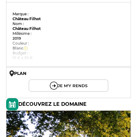
Marque :
Château Filhot
Nom :
Château Filhot
Millésime :
2019
Couleur :
Blanc
Budget :
15 € à 30 €
PLAN
© OpenMapTiles © OpenStreetMap
JE M'Y RENDS
DÉCOUVREZ LE DOMAINE