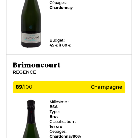
Cépages :
Chardonnay
Budget :
45 € à 80 €
Brimoncourt
RÉGENCE
89
/
100
Champagne
Millésime :
BSA
Type :
Brut
Classification :
1er cru
Cépages :
Chardonnay
80%