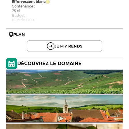
Effervescent blanc
Contenance :
75 cl
Budget :
Plus de 120 €
PLAN
© OpenMapTiles © OpenStreetMap
JE M'Y RENDS
DÉCOUVREZ LE DOMAINE