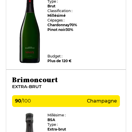
Type :
Brut
Classification :
Millésimé
Cépages :
Chardonnay
70%
Pinot noir
30%
Budget :
Plus de 120 €
Brimoncourt
EXTRA-BRUT
90
/
100
Champagne
Millésime :
BSA
Type :
Extra-brut