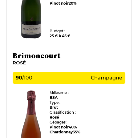
Pinot noir
20%
Budget :
25 € à 45 €
Brimoncourt
ROSÉ
90
/
100
Champagne
Millésime :
BSA
Type :
Brut
Classification :
Rosé
Cépages :
Pinot noir
40%
Chardonnay
35%