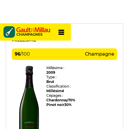
Brimoncourt
CHAMPAGNES
MILLÉSIME
96
/
100
Champagne
Millésime :
2009
Type :
Brut
Classification :
Millésimé
Cépages :
Chardonnay
70%
Pinot noir
30%