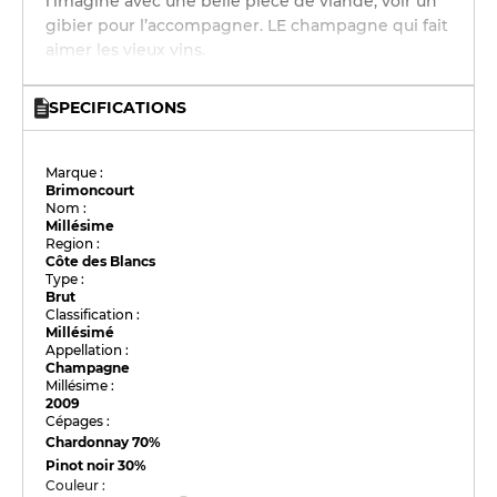
l’imagine avec une belle pièce de viande, voir un
gibier pour l’accompagner. LE champagne qui fait
aimer les vieux vins.
SPECIFICATIONS
Marque :
Brimoncourt
Nom :
Millésime
Region :
Côte des Blancs
Type :
Brut
Classification :
Millésimé
Appellation :
Champagne
Millésime :
2009
Cépages :
Chardonnay
70%
Pinot noir
30%
Couleur :