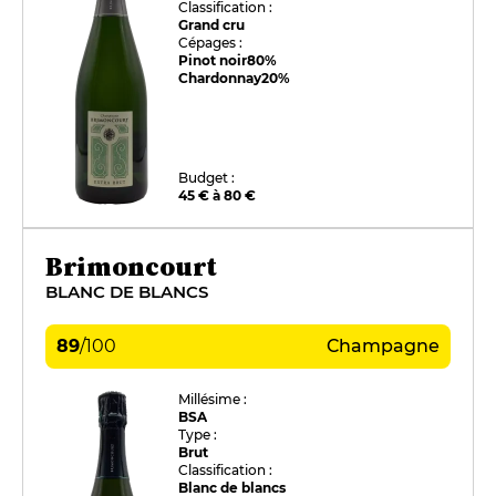
Classification :
Grand cru
Cépages :
Pinot noir
80%
Chardonnay
20%
Budget :
45 € à 80 €
Brimoncourt
BLANC DE BLANCS
89
/
100
Champagne
Millésime :
BSA
Type :
Brut
Classification :
Blanc de blancs