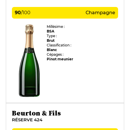
90
/
100
Champagne
Millésime :
BSA
Type :
Brut
Classification :
Blanc
Cépages :
Pinot meunier
Beurton & Fils
RÉSERVE 424