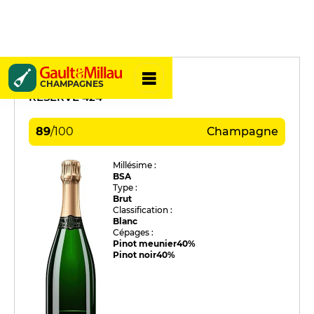
Beurton & Fils
CHAMPAGNES
RÉSERVE 424
89
/
100
Champagne
Millésime :
BSA
Type :
Brut
Classification :
Blanc
Cépages :
Pinot meunier
40%
Pinot noir
40%