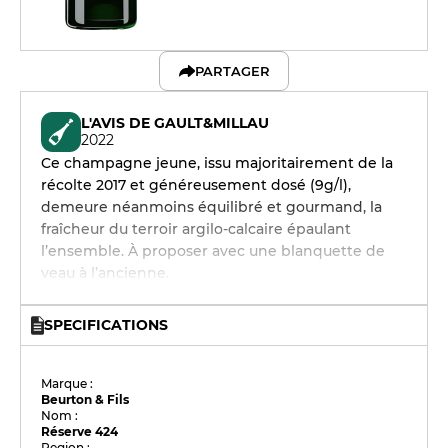
PARTAGER
L'AVIS DE GAULT&MILLAU
2022
Ce champagne jeune, issu majoritairement de la
récolte 2017 et généreusement dosé (9g/l),
demeure néanmoins équilibré et gourmand, la
fraîcheur du terroir argilo-calcaire épaulant
l’ensemble. À proposer avec une blanquette de
veau à l’ancienne.
SPECIFICATIONS
Marque :
Beurton & Fils
Nom :
Réserve 424
Region :