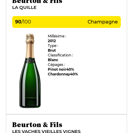
Beurton & Fils
LA QUILLE
90
/
100
Champagne
Millésime :
2012
Type :
Brut
Classification :
Blanc
Cépages :
Pinot noir
40%
Chardonnay
40%
Beurton & Fils
LES VACHES VIEILLES VIGNES