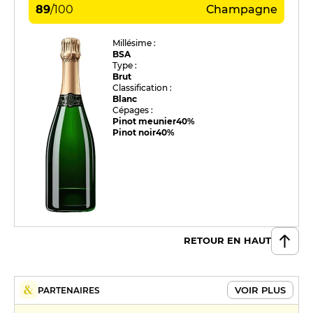
89
/
100
Champagne
Millésime :
BSA
Type :
Brut
Classification :
Blanc
Cépages :
Pinot meunier
40%
Pinot noir
40%
RETOUR EN HAUT
VOIR PLUS
PARTENAIRES