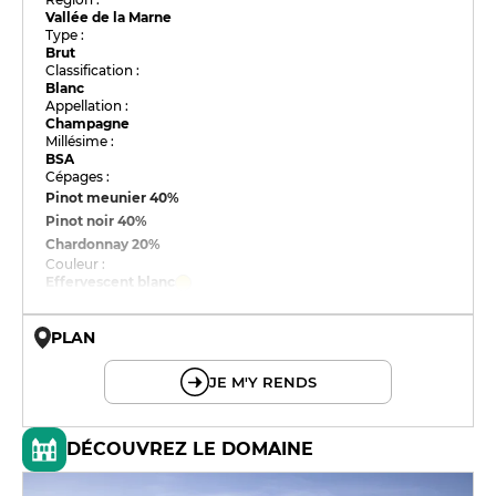
Vallée de la Marne
Type :
Brut
Classification :
Blanc
Appellation :
Champagne
Millésime :
BSA
Cépages :
Pinot meunier
40%
Pinot noir
40%
Chardonnay
20%
Couleur :
Effervescent blanc
PLAN
© OpenMapTiles © OpenStreetMap
JE M'Y RENDS
DÉCOUVREZ LE DOMAINE