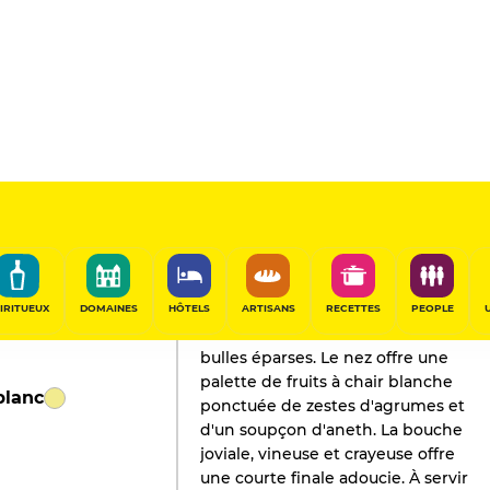
L'AVIS DE GAULT&MILLAU
Champagne
2018
IRITUEUX
DOMAINES
HÔTELS
ARTISANS
RECETTES
PEOPLE
Vive effervescence et nombreuses
bulles éparses. Le nez offre une
palette de fruits à chair blanche
blanc
ponctuée de zestes d'agrumes et
d'un soupçon d'aneth. La bouche
joviale, vineuse et crayeuse offre
une courte finale adoucie. À servir