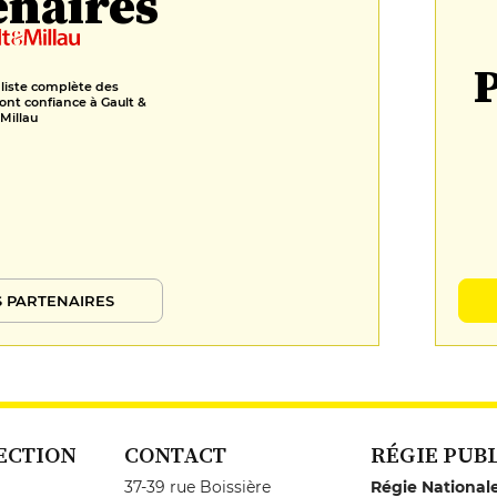
enaires
P
 liste complète des
ont confiance à Gault &
Millau
 PARTENAIRES
ECTION
CONTACT
RÉGIE PUB
37-39 rue Boissière
Régie National