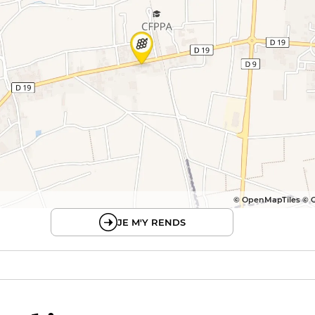
© OpenMapTiles © 
JE M'Y RENDS