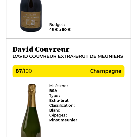
Budget :
45 € à 80 €
David Couvreur
DAVID COUVREUR EXTRA-BRUT DE MEUNIERS
87
/
100
Champagne
Millésime :
BSA
Type :
Extra-brut
Classification :
Blanc
Cépages :
Pinot meunier