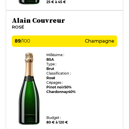
25 € à 45 €
Alain Couvreur
ROSÉ
89
/
100
Champagne
Millésime :
BSA
Type :
Brut
Classification :
Rosé
Cépages :
Pinot noir
50%
Chardonnay
40%
Budget :
80 € à 120 €