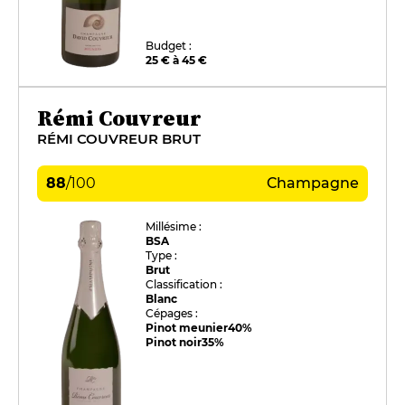
Budget :
25 € à 45 €
Rémi Couvreur
RÉMI COUVREUR BRUT
88
/
100
Champagne
Millésime :
BSA
Type :
Brut
Classification :
Blanc
Cépages :
Pinot meunier
40%
Pinot noir
35%