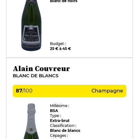
Blanc de noirs
Budget :
25 € à 45 €
Alain Couvreur
BLANC DE BLANCS
87
/
100
Champagne
Millésime :
BSA
Type :
Extra-brut
Classification :
Blanc de blancs
Cépages :