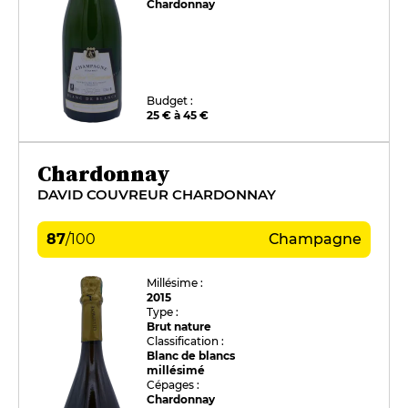
Chardonnay
Budget :
25 € à 45 €
Chardonnay
DAVID COUVREUR CHARDONNAY
87
/
100
Champagne
Millésime :
2015
Type :
Brut nature
Classification :
Blanc de blancs
millésimé
Cépages :
Chardonnay