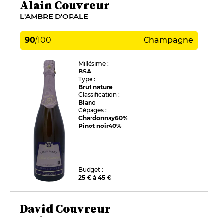
Alain Couvreur
L'AMBRE D'OPALE
90
/
100
Champagne
Millésime :
BSA
Type :
Brut nature
Classification :
Blanc
Cépages :
Chardonnay
60%
Pinot noir
40%
Budget :
25 € à 45 €
David Couvreur