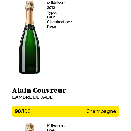
Millésime :
2012
Type :
Brut
Classification :
Rosé
Alain Couvreur
L'AMBRE DE JADE
90
/
100
Champagne
Millésime :
BSA