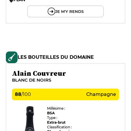
© OpenMapTiles © OpenStreetMap
JE M'Y RENDS
LES BOUTEILLES DU DOMAINE
Alain Couvreur
BLANC DE NOIRS
88
/
100
Champagne
Millésime :
BSA
Type :
Extra-brut
Classification :