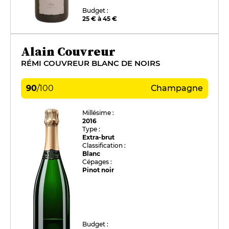
Budget :
25 € à 45 €
Alain Couvreur
RÉMI COUVREUR BLANC DE NOIRS
90
/
100
Champagne
Millésime :
2016
Type :
Extra-brut
Classification :
Blanc
Cépages :
Pinot noir
Budget :