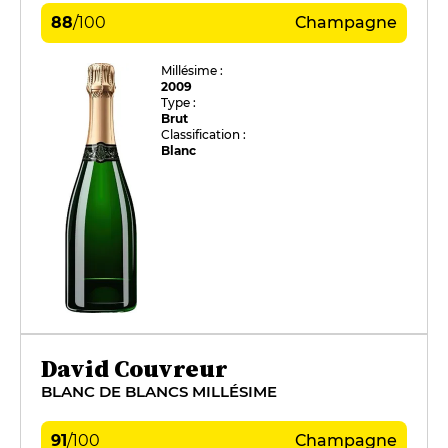
88
/
100
Champagne
Millésime :
2009
Type :
Brut
Classification :
Blanc
David Couvreur
BLANC DE BLANCS MILLÉSIME
91
/
100
Champagne