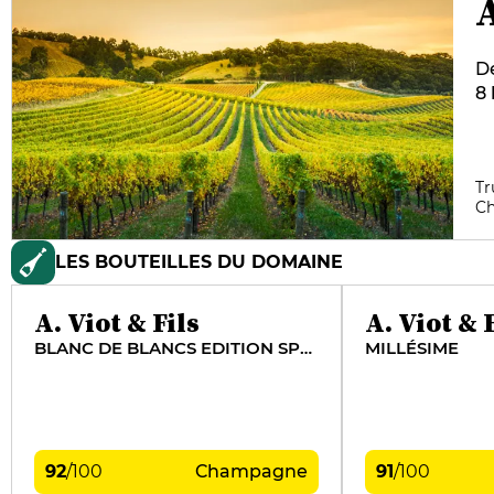
A
De
8 
1/
da
se
Tr
le
C
LES BOUTEILLES DU DOMAINE
A. Viot & Fils
A. Viot & 
BLANC DE BLANCS EDITION SPÉCIALE TIRAGE 2011
MILLÉSIME
92
/
100
Champagne
91
/
100