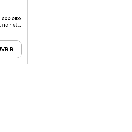
 exploite
 noir et
ement
10 ans
cueillir
VRIR