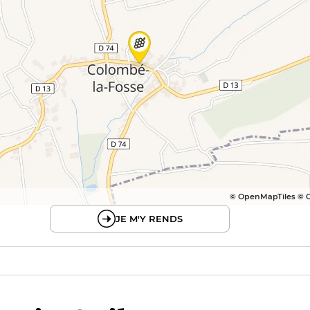
© OpenMapTiles © 
JE M'Y RENDS