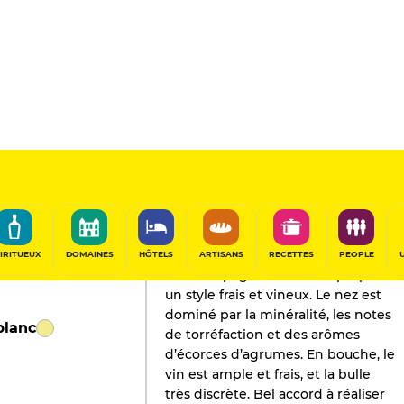
L'AVIS DE GAULT&MILLAU
Champagne
2019
IRITUEUX
DOMAINES
HÔTELS
ARTISANS
RECETTES
PEOPLE
Ce champagne millésimé propose
un style frais et vineux. Le nez est
dominé par la minéralité, les notes
blanc
de torréfaction et des arômes
d’écorces d’agrumes. En bouche, le
vin est ample et frais, et la bulle
très discrète. Bel accord à réaliser