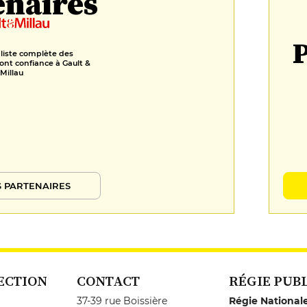
enaires
P
 liste complète des
ont confiance à Gault &
Millau
 PARTENAIRES
ECTION
CONTACT
RÉGIE PUB
37-39 rue Boissière
Régie National