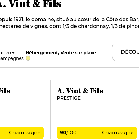
. Viot & Fils
puis 1921, le domaine, situé au cœur de la Côte des Bar,
hectares de vignes, dont 1/3 de chardonnay, 1/3 de pinot
3 de pinot meunier. Les bouteilles vieillissent tranquill
ns les caves enterrées et y restent, en général, de 4 à 
lon les cuvées. Un gîte au cœur de l'exploitation peut ac
DÉCOU
uc en +
Hébergement, Vente sur place
s visiteurs.
hampagnes
Fils
A. Viot & Fils
PRESTIGE
Champagne
90
/
100
Champagne