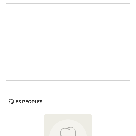
12h - 14h
19h - 23h30
12h - 14h
19h - 23h30
12h - 14h
19h - 23h30
12h - 14h
19h - 23h30
12h - 14h
19h - 23h30
12h - 14h
19h - 23h30
LES PEOPLES