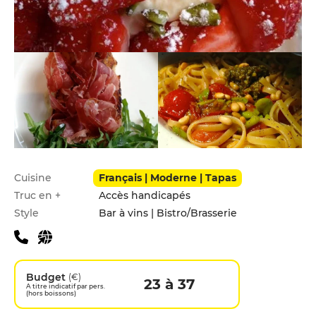
Infos pratiques
Cuisine
Français | Moderne | Tapas
Truc en +
Accès handicapés
Style
Bar à vins | Bistro/Brasserie
Budget
(€)
23 à 37
A titre indicatif par pers.
(hors boissons)