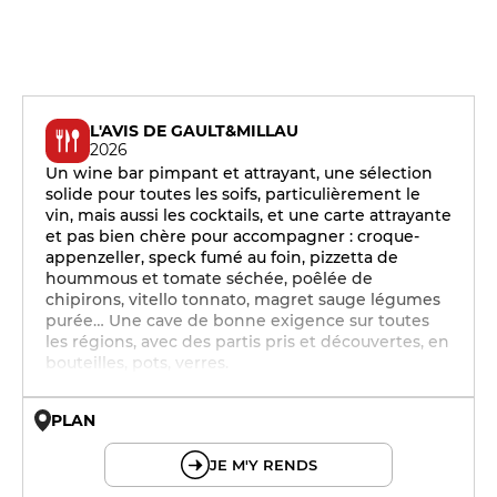
L'AVIS DE GAULT&MILLAU
2026
Un wine bar pimpant et attrayant, une sélection
solide pour toutes les soifs, particulièrement le
vin, mais aussi les cocktails, et une carte attrayante
et pas bien chère pour accompagner : croque-
appenzeller, speck fumé au foin, pizzetta de
hoummous et tomate séchée, poêlée de
chipirons, vitello tonnato, magret sauge légumes
purée… Une cave de bonne exigence sur toutes
les régions, avec des partis pris et découvertes, en
bouteilles, pots, verres.
PLAN
© OpenMapTiles © OpenStreetMap
JE M'Y RENDS