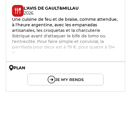
L'AVIS DE GAULT&MILLAU
2026
Une cuisine de feu et de braise, comme attendue,
à l'heure argentine, avec les empanadas
artisanales, les croquetas et la charcuterie
ibérique avant d'attaquer le bife de lomo ou
l'entrecôte. Pour faire simple et convivial, la
parrillada pour deux est à 79 €, pour quatre à 154
€.
PLAN
© OpenMapTiles © OpenStreetMap
JE M'Y RENDS
19h - 23h30
19h - 23h30
19h - 23h30