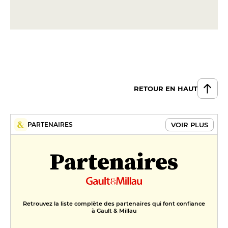
Parrillada X deux personnes
68 €
DESSERT
Volcan Volver (Moelleux à la
confiture de lait)
9 €
RETOUR EN HAUT
Tiramisu argentin
8 €
VOIR PLUS
PARTENAIRES
Partenaires
Retrouvez la liste complète des partenaires qui font confiance
à Gault & Millau