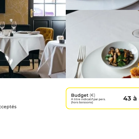
Budget
(€)
43 à 
A titre indicatif par pers.
(hors boissons)
cceptés