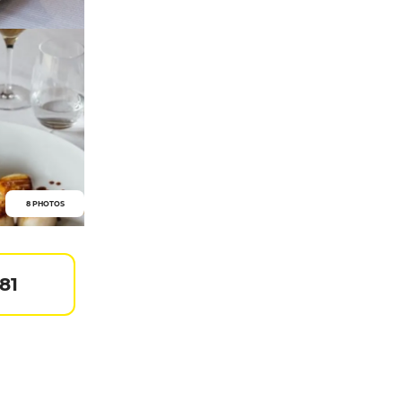
8 PHOTOS
81