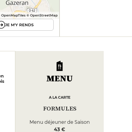
 OpenMapTiles © OpenStreetMap
JE M'Y RENDS
MENU
en
is
A LA CARTE
FORMULES
Menu déjeuner de Saison
43 €